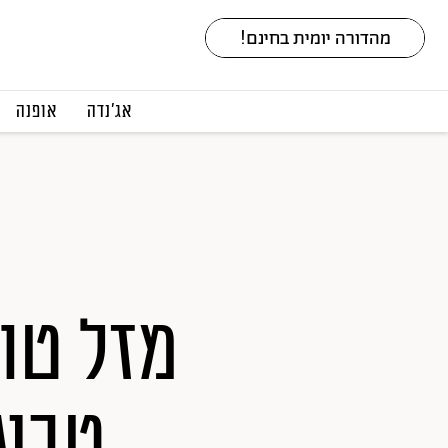
אג׳נדה
אופנה
מזל טוב
טבעו