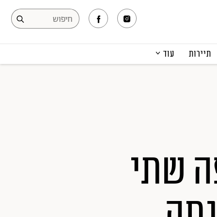
תיירות
עוד
המגזין
תרבות ופנאי
קריירה
הפקות אופנה
תוכן מקודם
פה שתי
גתה