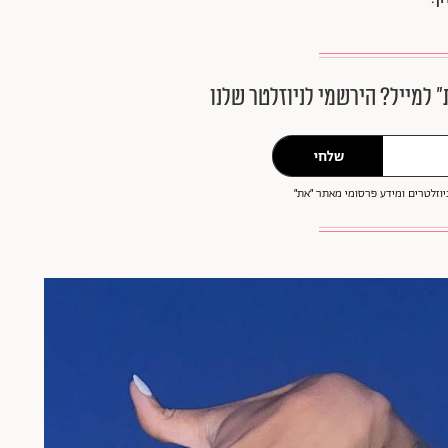
״ למייל? הירשמי לניוזלטר שלנו
שלחי
וזלטרים ומידע פרסומי מאתר ״את״