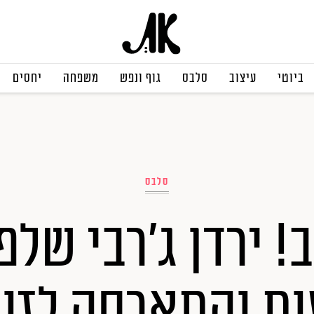
ביוטי
עיצוב
סלבס
גוף ונפש
משפחה
יחסים
סלבס
! ירדן ג'רבי של
ת והתארסה לזו