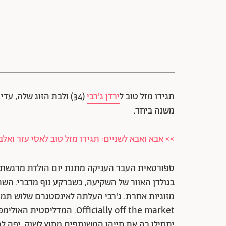
תגידו מזל טוב ל
ירדן ג'רבי
משנה ביחד.
>> אבא ואבא לשניים: תגידו מזל טוב לאסי עזר ואל
ספורטאית העבר העניקה מתנת יום הולדת מרגשת ב
בגולדן האוור של השקיעה, כשברקע נוף מדברי. השת
מזוגיות אחרת. ג'רבי העלתה לאינסטגרם שלוש תמו
Officially off the market.
יתחילו בה את חייהן המשותפים מחוץ לשוק. יפה לה