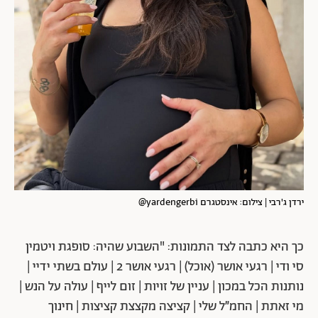
ירדן ג'רבי | צילום: אינסטגרם yardengerbi@
כך היא כתבה לצד התמונות: "השבוע שהיה: סופגת ויטמין
סי ודי | רגעי אושר (אוכל) | רגעי אושר 2 | עולם בשתי ידיי |
נותנות הכל במכון | עניין של זויות | זום לייף | עולה על הנש |
מי זאתת | החמ״ל שלי | קציצה מקצצת קציצות | חינוך