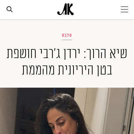
אג׳נדה
סלבס
אופנה
שיא הרוך: ירדן ג'רבי חושפת
בטן היריונית מהממת
ביוטי
סלבס
ערוצים נוספים
המגזין