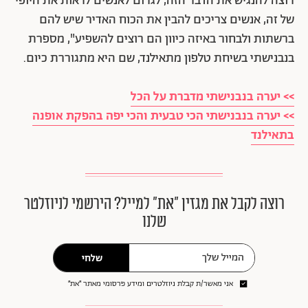
רוצה להנגיש את הדבר הזה, לגרום לאנשים לראות את היופי
של זה, אנשים צריכים להבין את הכוח האדיר שיש להם
ברשתות ולבחור באיזה כיוון הם רוצים להשפיע", מספרת
בנבנישתי בשיחת טלפון מתאילנד, שם היא מתגוררת כיום.
>> יערה בנבנישתי מדברת על הכל
>> יערה בנבנישתי הכי טבעית והכי יפה בהפקת אופנה
בתאילנד
רוצה לקבל את מגזין ״את״ למייל? הירשמי לניוזלטר
שלנו
שלחי
אני מאשר/ת קבלת ניוזלטרים ומידע פרסומי מאתר ״את״