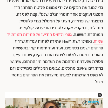
סידני טולדנו, להצהיר כי הם פועלים בנושא: "אנחנו פועלים
כדי למגר את הנזקים על ידי צמצום פליטת הפחמן הדו
חמצני ועוקבים אחר חומרי הגלם שלנו". קצת לפני זה,
בתצוגה של פראדה, הציגו על המסלול בגדי פלסטיק
מתכלים, ובמקביל אקנה סטודיו הודיעו על קולקצייה
ממוחזרת ראשונה,
גוצ'י וליוויס הודיעו על פתיחת חנויות יד
שנייה
, ואפילו רשת H&M עתידה לפתוח עמדות שדרוג
פריטים ישנים בסניפים. ועוד ועוד יוזמות קמו בתעשיית
האופנה במטרה לנסות לצמצם את הנזקים, שהם בעיקר
פסולת שנערמת ומזהמת את האדמה ומי התהום, שימוש
בחומרים שאינם מתכלים, צבעים המכילים כימיקלים וגם
לא מעט מהרשתות לצערנו מייצרות את הפריטים בתנאי
ניצול.