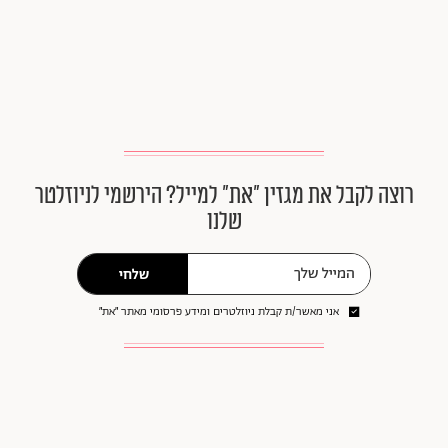
רוצה לקבל את מגזין ״את״ למייל? הירשמי לניוזלטר
שלנו
שלחי
אני מאשר/ת קבלת ניוזלטרים ומידע פרסומי מאתר ״את״