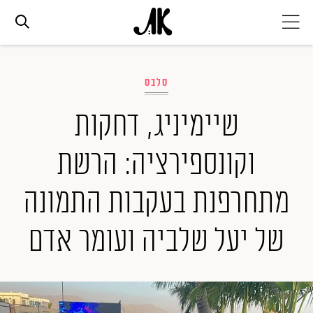
אג׳נדה
סלבס
אופנה
שיימיניג, דחקות
וקונספירציה: הרשת
ביוטי
מתחרפנת בעקבות התמונה
סלבס
של יעל שלביה ועומר אדם
ערוצים נוספים
המגזין