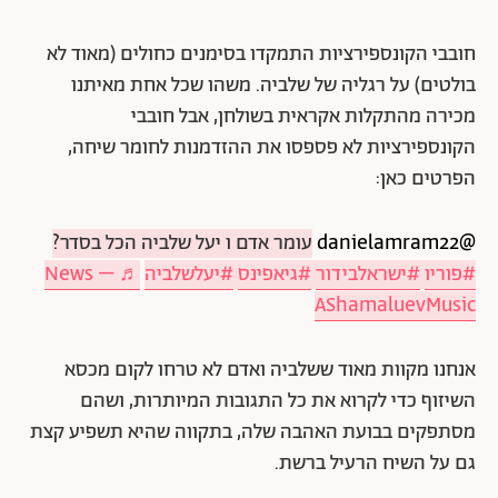
חובבי הקונספירציות התמקדו בסימנים כחולים (מאוד לא
בולטים) על רגליה של שלביה. משהו שכל אחת מאיתנו
מכירה מהתקלות אקראית בשולחן, אבל חובבי
הקונספירציות לא פספסו את ההזדמנות לחומר שיחה,
הפרטים כאן:
@danielamram22
עומר אדם ו יעל שלביה הכל בסדר?
#פוריו
#ישראלבידור
#גיאפינס
#יעלשלביה
♬ News –
AShamaluevMusic
אנחנו מקוות מאוד ששלביה ואדם לא טרחו לקום מכסא
השיזוף כדי לקרוא את כל התגובות המיותרות, ושהם
מסתפקים בבועת האהבה שלה, בתקווה שהיא תשפיע קצת
גם על השיח הרעיל ברשת.