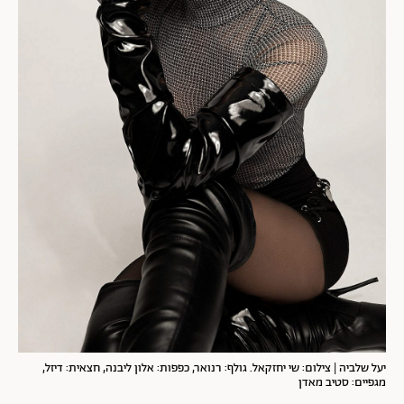
יעל שלביה | צילום: שי יחזקאל. גולף: רנואר, כפפות: אלון ליבנה, חצאית: דיזל,
מגפיים: סטיב מאדן