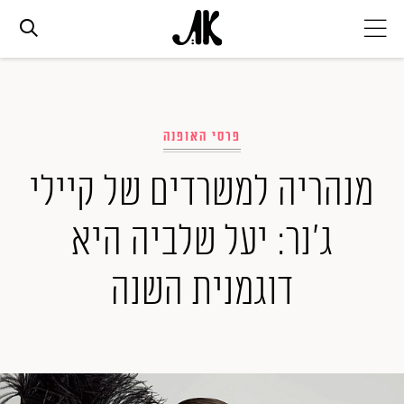
אג׳נדה
פרסי האופנה
אופנה
מנהריה למשרדים של קיילי
ביוטי
ג'נר: יעל שלביה היא
סלבס
דוגמנית השנה
ערוצים נוספים
המגזין