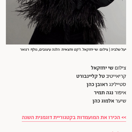
יעל שלביה | צילום: שי יחזקאל. ז'קט וחצאית: הלגה עיצובים, גולף: רנואר
צילום
שי יחזקאל
קריאייטיב
טל קליינבורט
סטיילינג
ראובן כהן
איפור
נגה תמיר
שיער
אלמוג כהן
>> הכירו את המועמדות בקטגוריית דוגמנית השנה