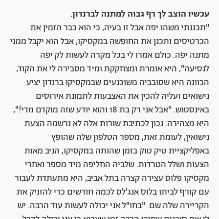
עכשיו הוצב לך רף גבוה למתנה לברנדון.
"תכננתי משהו יפה אבל זו בעיה, כי הוא כבר הזמין את
הכרטיסים ותכנן את החופשה במקסיקו, אבל הוא יקבל ממני
מתנה יפה. כולם אמרו לי בכל מקרה לעשות לק יפה
לנסיעה", היא אומרת ומצחקקת ומיד מסבירה לי את הקוד,
הכוונה היא שסובביה משוכנעים שבמקסיקו ברנדון יציע
נישואים ועליה להכין את האצבעות לתמונת אירוסים
באינסטוש. "אבל אני רק בת 18 והוא יודע שזה מוקדם מדי!",
היא מצהירה. נכון לכתיבת שורות אלה לא נרשמה הצעת
נישואין, לעומת זאת, מספר הטלפון שלה שהופץ
באפליקציית טיק טוק בזמן שהותה במקסיקו, הניב מאות
הצעות ושלל הטרדות. שלביה החליפה מיד מספר ואחרי
מקסיקו פלוס עצירה קצרה בתל אביב, היא מתעתדת לעבור
עם קורף לביתו בלוס אנג'לס לכמה חודשים כדי להזניק את
הקריירה שלה שם. "בחו"ל אני יכולה לעשות עוד הרבה. יש