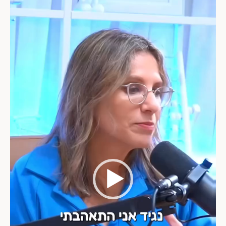
נגן
וידאו