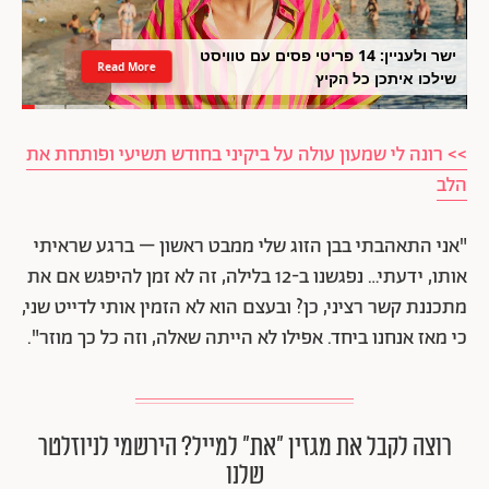
ישר ולעניין: 14 פריטי פסים עם טוויסט
Read More
שילכו איתכן כל הקיץ
>> רונה לי שמעון עולה על ביקיני בחודש תשיעי ופותחת את
הלב
"אני התאהבתי בבן הזוג שלי ממבט ראשון – ברגע שראיתי
אותו, ידעתי… נפגשנו ב-12 בלילה, זה לא זמן להיפגש אם את
מתכננת קשר רציני, כן? ובעצם הוא לא הזמין אותי לדייט שני,
כי מאז אנחנו ביחד. אפילו לא הייתה שאלה, וזה כל כך מוזר".
רוצה לקבל את מגזין ״את״ למייל? הירשמי לניוזלטר
שלנו