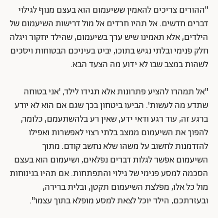
"ההורים צריכים להאמין ששיעמום הוא בעצם מנוף לגילוי
דברים חדשים. אל תהיו חרדים אל מול דרישות השיעמום של
הילדים, אלא תאמינו שיש ערך בשיעמום, שהילד יחקור ויגלה
חלק פנימי ובלתי נגיש בתוכו, יביט בעיניכם הבטוחות ויסכים
לשהות במצב שבו לא ידוע מה הצעד הבא.
"אל תמהרו להציע פתרונות אלא תגידו לילד, 'אני בטוחה
שתדע מה לעשות'. הביעו ביטחון בכך שגם אם הוא לא יודע
ברגע זה, עוד רגע ודאי ידע, שאין רע בלהשתעמם, כלומר,
להפוך את השיעמום ממצב בלתי רצוי לאפשרות ואפילו
להזדמנות לחשוב על משהו שלא נחשב קודם. מתוך
השיעמום אפשר לגלות דברים נפלאים, ושיעמום הוא בעצם
הסכמה למסע פנימי של גילוי והתפתחות. אם תהיו בנינוחות
מול כל אלו, מפלצת השיעמום תקטן, ובלית ברירה,
ובעזרתכם, הילד יוכל לצאת למסע מופלא בתוך עצמו".