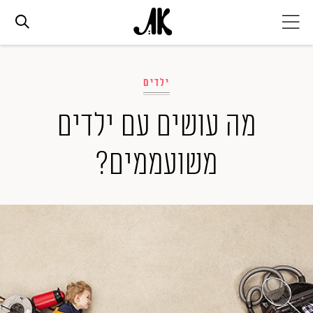
אג׳נדה
ילדים
אופנה
מה עושים עם ילדים
משועממים?
ביוטי
סלבס
ערוצים נוספים
המגזין