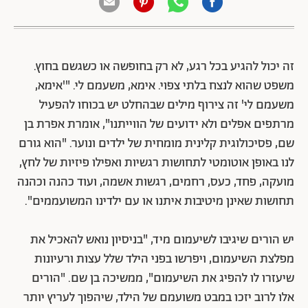
זה יכול להגיע בכל רגע, לא רק בחופשה או כשגשם בחוץ.
משפט שהוא לנצח בלתי צפוי. אימא, משעמם לי. "'אימא,
משעמם לי' זה צירוף מילים שבהחלט יש בכוחו להפעיל
מרתפים אפלים ולא ידועים של הווייתנו", אומרת אפרת בן
שם, פסיכולוגית קלינית מומחית של ילדים ונוער. "הוא גורם
לנו באופן אוטומטי לתחושות רגשיות ואפילו פיזיות של לחץ,
מועקה, פחד, כעס, רחמים, רגשות אשמה, ועוד כהנה וכהנה
תחושות שאינן מיטיבות איתנו או עם ילדינו המשועממים".
יש הורים שיגיבו לשיעמום מיד, "בניסיון נואש להאכיל את
מפלצת השיעמום, ויפרשו בפני הילד שלל עצות ורעיונות
שיעזרו לו להפיג את השיעמום", ממשיכה בן שם. "הורים
אלו לרוב יזכו במבט משועמם של הילד, שיהפוך לעריץ יותר