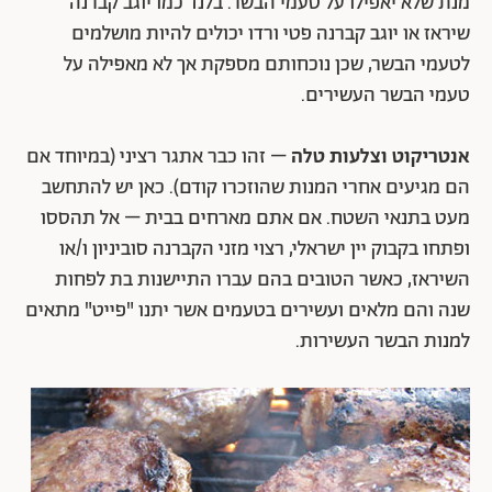
מנת שלא יאפילו על טעמי הבשר. בלנד כמו יוגב קברנה
שיראז או יוגב קברנה פטי ורדו יכולים להיות מושלמים
לטעמי הבשר, שכן נוכחותם מספקת אך לא מאפילה על
טעמי הבשר העשירים.
אנטריקוט וצלעות טלה
– זהו כבר אתגר רציני (במיוחד אם
הם מגיעים אחרי המנות שהוזכרו קודם). כאן יש להתחשב
מעט בתנאי השטח. אם אתם מארחים בבית – אל תהססו
ופתחו בקבוק יין ישראלי, רצוי מזני הקברנה סוביניון ו/או
השיראז, כאשר הטובים בהם עברו התיישנות בת לפחות
שנה והם מלאים ועשירים בטעמים אשר יתנו "פייט" מתאים
למנות הבשר העשירות.