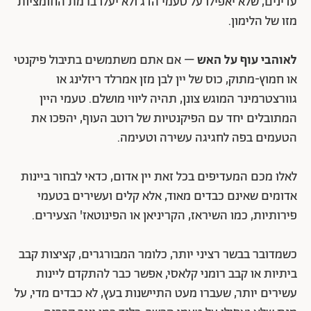
עדינים, שלא יאפילו על טעמי הדג ולא יעלו ברמת החומציות
מזו של הלימון.
לאוהבי עוף על האש
– אם אתם משתמשים בתיבול פיקנטי
או חמוץ-מתוק, כוס של יין לבן מזן אמרלד ריזלינג או
גוורצטרמינר המוגש צונן, תהיה ליווי מושלם. טעמי היין
המתובלים יחד עם הפיקנטיות של רוטב העוף, יהפכו את
הטעמים בפה לחגיגה עשירה וטעימה.
לאלו מכם המעדיפים בכל זאת יין אדום, כדאי לבחור ביינות
אדומים שאינם כבדים מאוד, אלא קלים ועשירים בטעמי
פירותיות, כמו השיראז, הקריניאן או הפינוטאז' הצעירים.
כשמדובר בבשר רציני יותר, כלומר המבורגרים, קציצות קבב
ביתיות או קבב רומני קלאסי, אפשר כבר להתקדם ליינות
עשירים יותר, שעברו מעט התיישנות בעץ, לא כבדים מדי, על