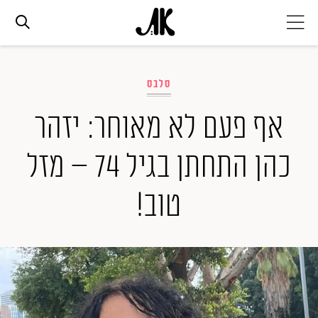
אג׳נדה
סלבס
אופנה
אף פעם לא מאוחר: יזהר
כהן התחתן בגיל 74 – מזל
ביוטי
טוב!
סלבס
ערוצים נוספים
המגזין