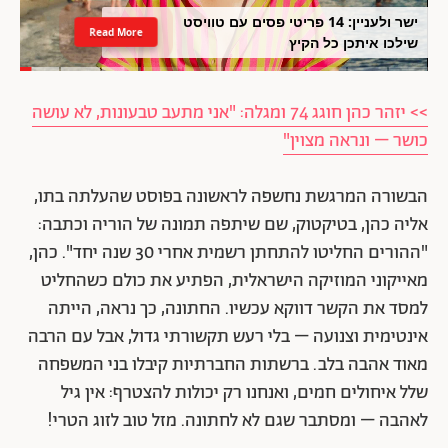
ישר ולעניין: 14 פריטי פסים עם טוויסט
Read More
שילכו איתכן כל הקיץ
>> יזהר כהן חוגג 74 ומגלה: "אני מתעב טבעונות, לא עושה
כושר – ונראה מצוין"
הבשורה המרגשת נחשפה לראשונה בפוסט שהעלתה בתו,
אליה כהן, בטיקטוק, שם שיתפה תמונה של הוריה וכתבה:
"ההורים החליטו להתחתן רשמית אחרי 30 שנה יחד". כהן,
מאייקוני המוזיקה הישראלית, הפתיע את כולם כשהחליט
למסד את הקשר דווקא עכשיו. החתונה, כך נראה, הייתה
אינטימית וצנועה – בלי רעש תקשורתי גדול, אבל עם הרבה
מאוד אהבה בלב. ברשתות החברתיות קיבלו בני המשפחה
שלל איחולים חמים, ואנחנו רק יכולות להצטרף: אין גיל
לאהבה – ומסתבר שגם לא לחתונה. מזל טוב לזוג הטרי!