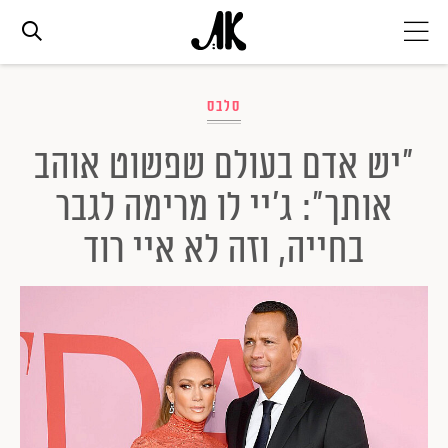
אג׳נדה
סלבס
"יש אדם בעולם שפשוט אוהב
אופנה
אותך": ג'יי לו מרימה לגבר
ביוטי
בחייה, וזה לא איי רוד
סלבס
ערוצים נוספים
המגזין