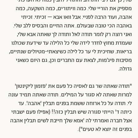
שלי, כך גם ליבי התרחב והתחיל להבין כמה לא הערכתי
מספיק את הוריי שלי. כמה וויתורים, כמה השקעה, כמה
אהבה, ועוד הרבה לפניי. אבל וואו אבא – זכיתי. זכיתי
באהבה הכי טובה שבעולם. אתה החיים והבסיס ללב שלי.
ואני רוצה רק לומר תודה לאל ותודה לך שאתה אבא שלי,
שעמדת מחוץ לחדר לידה שלי כל הלילה עד שידעת שכולנו
בריאות. שחיכית לי ער כל לילה כשיצאתי-מטיולים שנתיים,
מסיבות פיג’מות, לצאת עם החברים וכן, גם היום כשאני
גדולה.
"תודה שאתה שר גם לאסיה כל פעם את 'פזמון ליקינטון'
למרות שאתה לא סגור על המילים. תודה שאתה תמיד עונה
לי. תודה על כל ארוחה ששמת בפנים תבלין 'אהבה'. עד
כיתה ד' הייתי סגורה שיש תבלין כזה!! (אפילו פעם ישבתי
אצל חברה ואמרתי לה 'אמא שלך חייבת לשים תבלין אהבה
בפנים זה יוצא לא טעים").