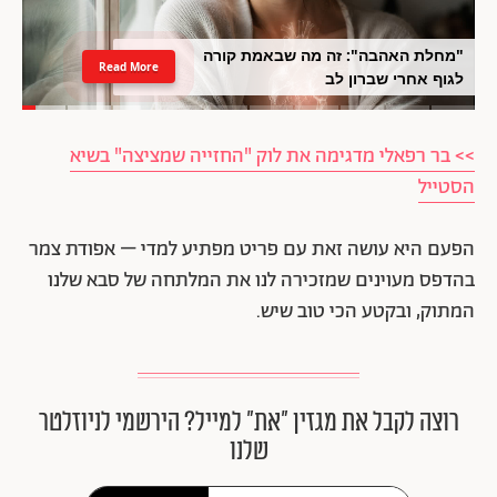
"מחלת האהבה": זה מה שבאמת קורה
Read More
לגוף אחרי שברון לב
>> בר רפאלי מדגימה את לוק "החזייה שמציצה" בשיא
הסטייל
הפעם היא עושה זאת עם פריט מפתיע למדי – אפודת צמר
בהדפס מעוינים שמזכירה לנו את המלתחה של סבא שלנו
המתוק, ובקטע הכי טוב שיש.
רוצה לקבל את מגזין ״את״ למייל? הירשמי לניוזלטר
שלנו