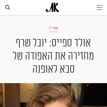
אג׳נדה
סטייל
אופנה
אולד ספייס: יובל שרף
מחזירה את האפודה של
ביוטי
סבא לאופנה
סלבס
ערוצים נוספים
המגזין