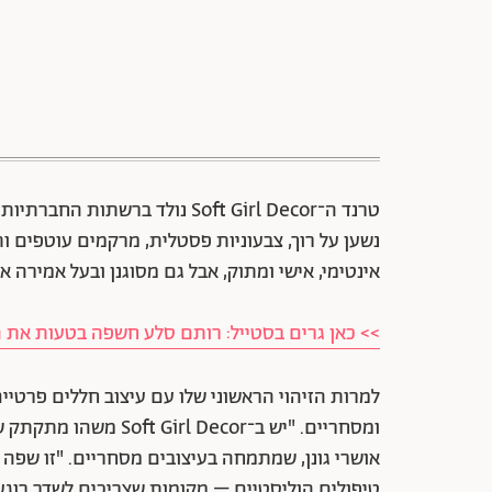
טרנד ה־Soft Girl Decor נולד ב
נשען על רוך, צבעוניות פסטלית, מרקמים עוטפים ו
אינטימי, אישי ומתוק, אבל גם מסוגנן ובעל אמירה 
>> כאן גרים בסטייל: רותם סלע חשפה בטעות את 
ומסחריים. "יש ב־ecor
אושרי גונן, שמתמחה בעיצובים מסחריים. "זו שפה 
טיפולים הוליסטיים – מקומות שצריכים לשדר רוגע אב