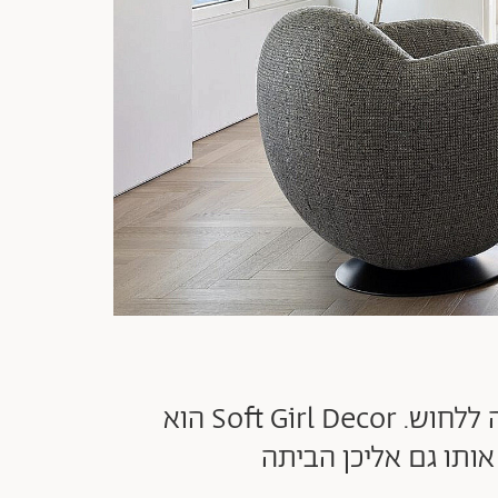
כשהעולם סביבנו מלא רעש והפרעות ויזואליות, נכנסת בשקט מגמה שמעדיפה ללחוש. Soft Girl Decor הוא
אותו גם אליכן הביתה