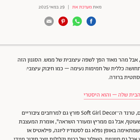
מאת
מערכת את
|
29 במאי 2025
88 שיתופים | 132 צפיות
רשתות החברתיות, אבל מהר מאוד הפך לשפה עיצובית של ממש. הסגנון הזה
תחושה כללית של חמימות נעימה – כמו חיבוק עיצובי:
אסתטית ברורה.
הבית שלה – והוא היסטרי
למרות הזיהוי הראשוני שלו עם עיצוב חללים פרטיים, טרנד ה־Soft Girl Decor פורץ גם למרחבים ציבוריים
Soft Girl D משהו מתקתק שעוטף, אבל גם ממריץ ומעורר השראה", אומרת המעצבת
שמתאימה באופן נפלא גם לסטודיו ליוגה, פילאטיס או
ל גם חיוניות. השילוב של רכות וקלילות יוצר חיבור מיידי