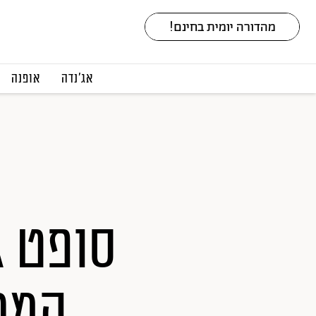
אג׳נדה
אופנה
סופט ג
המת