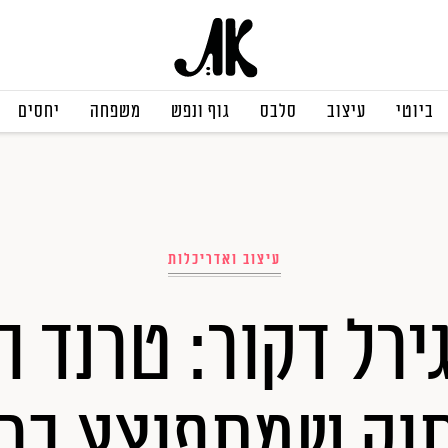
ביוטי
עיצוב
סלבס
גוף ונפש
משפחה
יחסים
עיצוב ואדריכלות
ירל דקור: טרנד ה
וק שמתפוצץ בר