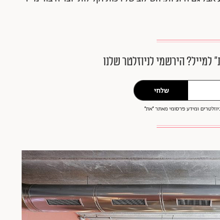
״ למייל? הירשמי לניוזלטר שלנו
שלחי
וזלטרים ומידע פרסומי מאתר ״את״