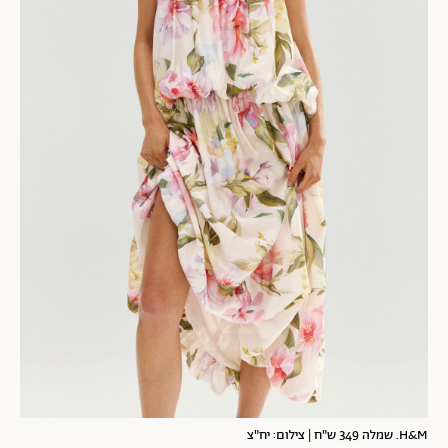
H&M. שמלה 349 ש"ח | צילום: יח"צ