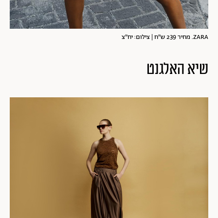
ZARA. מחיר 239 ש"ח | צילום: יח"צ
שיא האלגנט