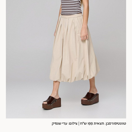
טוונטיפורסבן. חצאית 199 ש"ח | צילום: עדי שנפיק