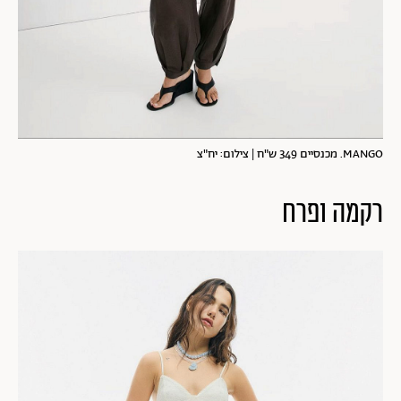
MANGO. מכנסיים 349 ש"ח | צילום: יח"צ
רקמה ופרח