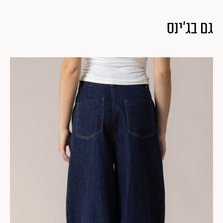
גם בג'ינס