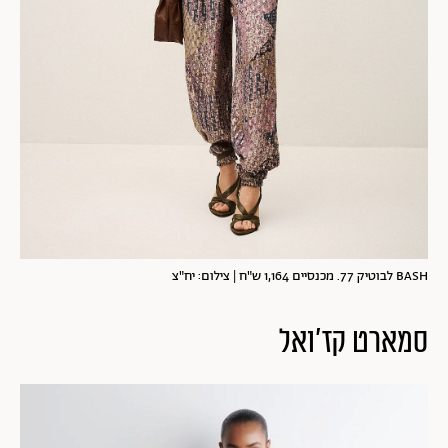
BASH לבוטיק 77. מכנסיים 1,164 ש"ח | צילום: יח"צ
סמארט קז'ואל