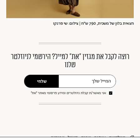
חצאית בלון של משכית, 790 ש"ח | צילום: שי פרנקו
רוצה לקבל את מגזין ״את״ למייל? הירשמי לניוזלטר
שלנו
שלחי
אני מאשר/ת קבלת ניוזלטרים ומידע פרסומי מאתר ״את״
המלקטת
אופנה
טרנד
סטייל
טרנדים