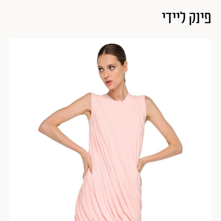
פינק ליידי