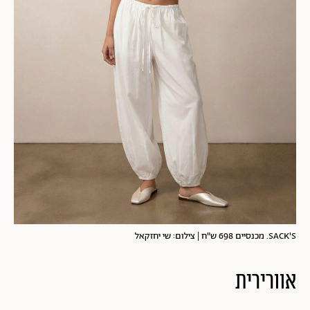
SACK'S. מכנסיים 698 ש"ח | צילום: שי יחזקאל
אוורירית