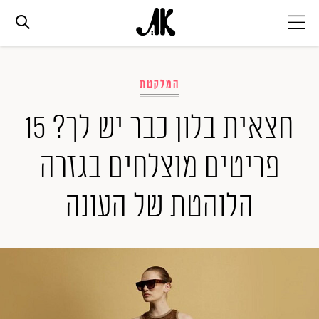
אג׳נדה
המלקטת
אופנה
חצאית בלון כבר יש לך? 15
פריטים מוצלחים בגזרה
ביוטי
הלוהטת של העונה
סלבס
ערוצים נוספים
המגזין