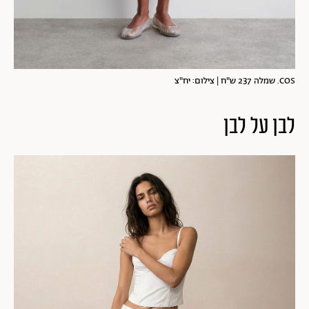
COS. שמלה 237 ש"ח | צילום: יח"צ
לבן על לבן