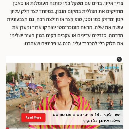
צריך איזון. בדים עם משקל כמו כותנה מעומלנת או סאטן
מחזיקים את הצללית במקום הנכון, במיוחד לצד חלק עליון
קטן ומדויק כמו וסט, טופ קצר או חולצה רכה. גם הצבעוניות
עושה את שלה: מראה מונוכרומטי יוצר קו ארוך ומעדן את
הדרמה. סנדלים עדינים או עקבים דקים בגוון העור ישלימו
את הלוק בלי להכביד עליו. הנה 14 פריטים שאהבנו:
ישר ולעניין: 14 פריטי פסים עם טוויסט
Read More
שילכו איתכן כל הקיץ