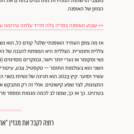
מעצבי הרשתות המהירות מתרגמים בתורם את הטר
המזון של האופנה.
>> שבוע האופנה בפריז: בלה חדיד עלתה עירומה על
אז מה צופן העתיד האופנתי שלנו? קודם כל, הוא נש
צללית וחומרית. הצללית היא המפתח להבנה של הע
נשי ומקומר או נערי יותר וישר, ובמקרים מסוימים (ו
השני הוא בעולמות החומר – טקסטיל, צבע, עיטורים
עשיר וסוער. קיץ 2023 הוא חגיגה של 
התצוגות, לצד שפע קישוטים. אולי זה רק מתבקש א
בטרנינג. כך או כך, שמנו לב לכמה מגמות ומספר פ
רוצה לקבל את מגזין ״את