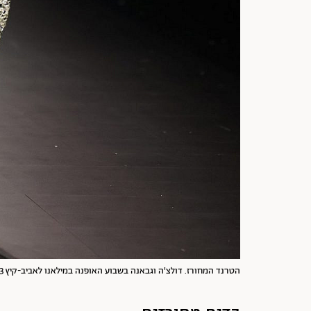
הטרנד המחורז. דולצ'ה וגבאנה בשבוע האופנה במילאנו לאביב-קיץ 2023 | צילום: Daniele Venturelli/WireImage by Getty Images