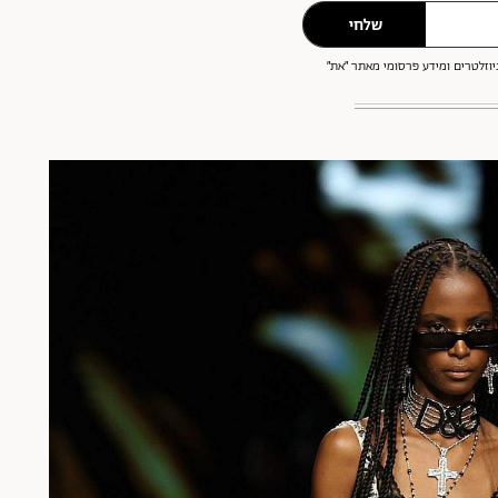
שלחי
וזלטרים ומידע פרסומי מאתר ״את״