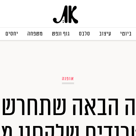
ביוטי
עיצוב
סלבס
גוף ונפש
משפחה
יחסים
אופנה
 הבאה שתחרשי 
וד 4 טרנדים שלקחנו