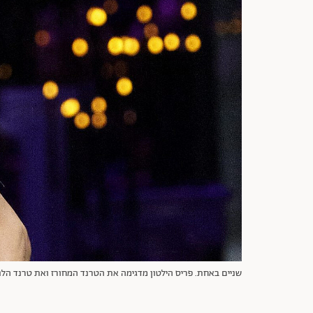
שניים באחת. פריס הילטון מדגימה את הטרנד המחורז ואת טרנד הלנז'רי הקרוע בתצוגה של ורסצ'ה |