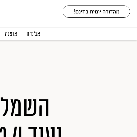
אג׳נדה
אופנה
השמלה
וע