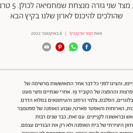
מצד אחד פרופ
שהולכים להיכנס לארון שלנו בקיץ הבא
מאת
תמר מרקוביץ'
|
6 באוקטובר 2022
88 שיתופים | 132 צפיות
סתיימו, והציגו לפני כל דבר אחר התאוששות מרשימה של
המוסד אשר בפברואר 2020 היה אחד ממוקדי ההתפרצות וההפצה של הקוביד 19. אחרי שנתיים וחצי מעט
בלוגרים, הסלבס, צלמי הרחוב והעיתונאים במלוא הדרם.
בות, הארוחות והאפטר פארטי, שבוע האופנה של ספטמבר
ש ובראשונה לקניינים. עם זאת, כבר שנים רבות
חזון היצירתי של בית האופנה ולא רק את הבגדים עצמם.