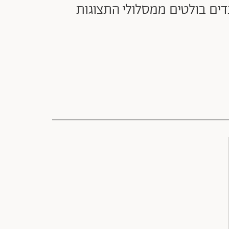
ורציות מוגזמות, מצד שני גזרה מנצחת שמחמיאה לכולן. 5 טרנדים בולטים ממסלולי התצוגות