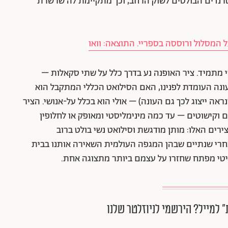
נדים הבולטים לשוק הרחב, וכך מתקיימת לה שרשרת
 המסלול ורוססה בספריי. התוצאה: וואו
י מתמיד. ציר האופנה נע בדרך כלל על שתי סקאלות –
ונה העומדת לפנינו, האם הסילואט הכללי המתקבל הוא
נראה ייצוג לכך גם העונה) – אולי הוא בכלל על-אנושי. הציר
 וקישוטים – עד כמה מינימליסטי ומאופק או לחלופין
נשיות בשני הצירים האלו: מותן מודגשת וסילואט נשי בולט ברוב
חרי שנתיים שבהן המגפה העולמית השאירה אותנו בבית
ריטי מפתח שחזרו על עצמם ביותר מתצוגה אחת.
״ למייל? הירשמי לניוזלטר שלנו