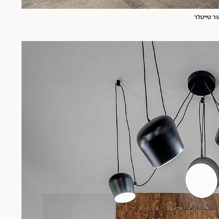
ור טייטלר