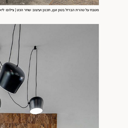
מטבח על טהרת הברזל בטון ועץ, תכנון ועיצוב: שחר הכט | צילום: ליא