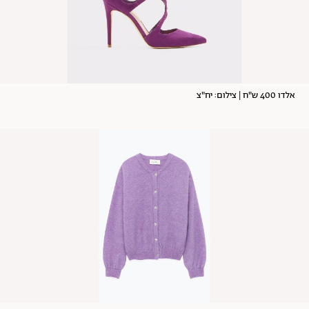
אלדו 400 ש"ח | צילום: יח"צ