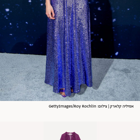
אמיליה קלארק | צילום: GettyImages/Roy Rochlin