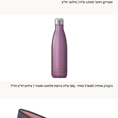
אמריקן וינטג' 1,009 ש"ח | צילום: יח"צ
בקבוק שתייה S'well מחיר: ,199 ש"ח ברשת פלאנט וסטורי | צילום יח"צ חו"ל