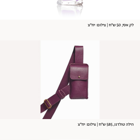
לק אסי, 50 ש"ח | צילום: יח"צ
הילה טולדנו, 585 ש"ח | צילום: יח"צ