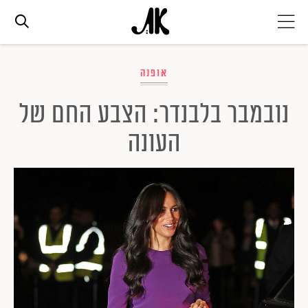
אג׳נדה
אופנה
נובמבר בלבנדר: הצבע החם של
אופנה
העונה
ביוטי
סלבס
ערוצים נוספים
המגזין