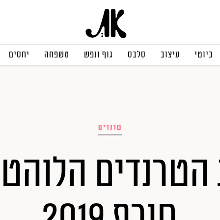
ביוטי
עיצוב
סלבס
גוף ונפש
משפחה
יחסים
טרנדים
הטרנדים הלוהטי
חורף 2019