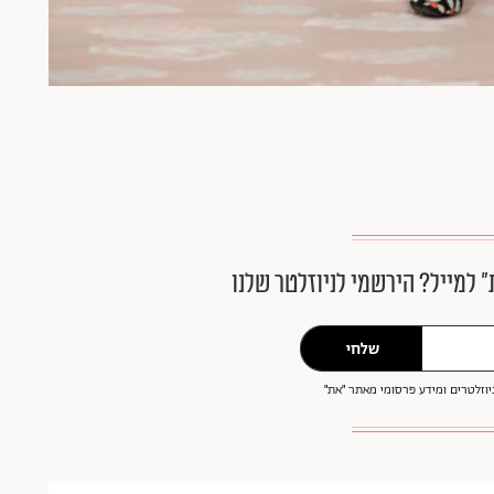
״ למייל? הירשמי לניוזלטר שלנו
שלחי
וזלטרים ומידע פרסומי מאתר ״את״