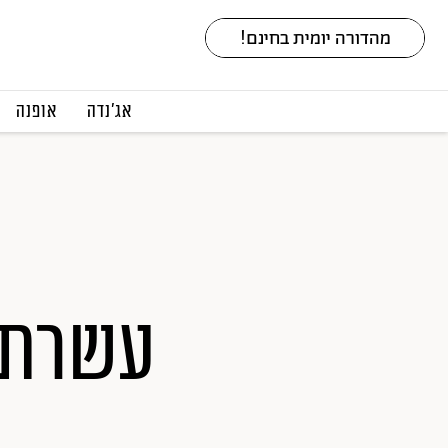
אג׳נדה
אופנה
עשרת 