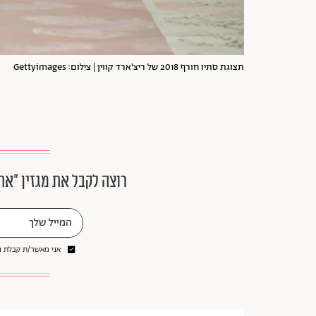
תצוגת סתיו חורף 2018 של ריצ'ארד קווין | צילום: Gettyimages
רוצה לקבל את מגזין ״את
אני מאשר/ת קבלת ני