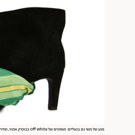
מגע של משי גם בנעליים: מגפונים של Off White בבוטיק אמור, מחיר: 5,190 ש"ח | צילום: יח"צ