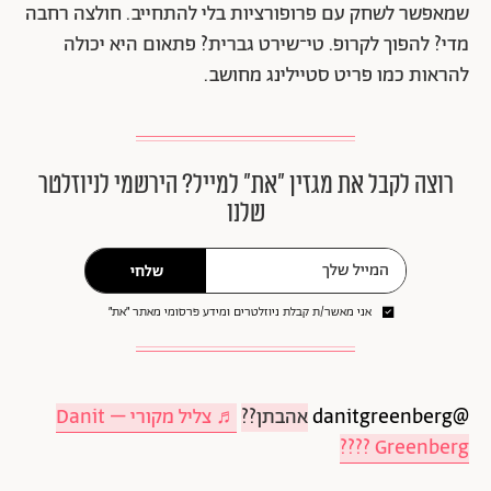
שמאפשר לשחק עם פרופורציות בלי להתחייב. חולצה רחבה
מדי? להפוך לקרופ. טי־שירט גברית? פתאום היא יכולה
להראות כמו פריט סטיילינג מחושב.
רוצה לקבל את מגזין ״את״ למייל? הירשמי לניוזלטר
שלנו
שלחי
אני מאשר/ת קבלת ניוזלטרים ומידע פרסומי מאתר ״את״
@danitgreenberg
אהבתן??
♬ צליל מקורי – Danit
Greenberg ????