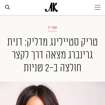
אג׳נדה
סטייל
אופנה
טריק סטיילינג מדליק: דנית
גרינברג מצאה דרך לקצר
ביוטי
חולצה ב-2 שניות
סלבס
ערוצים נוספים
המגזין