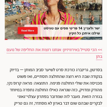
ישר ולעניין: 14 פריטי פסים עם טוויסט
Read More
שילכו איתכן כל הקיץ
>> הכי סטייל באירוויזיון: אנחנו רוצות את החליפה של נועם
בתן
בסרטון, גרינברג כורכת סרט לשיער סביב המותן – בדיוק
בנקודה שבה היא רוצה שהחולצה תסתיים, ואז פשוט
מכניסה את שולי החולצה פנימה. התוצאה: מראה קרופ נקי,
מהודק ומדויק, כזה שנראה כאילו החולצה נתפרה במיוחד
בגזרה הזאת. מעבר לזה שמדובר בפתרון עצלני־גאוני
לבקרים שבהם שום דבר בארון לא מסתדר, זה גם טריק