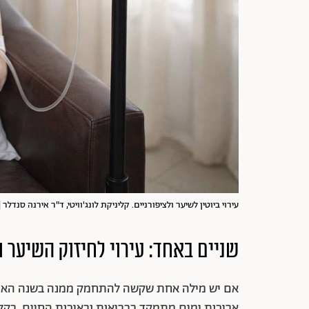
עירוי ביוטין לשיער ולציפורניים. קליניקת לונג'וויטי, ד"ר אירנה סנדלר |
שניים באחד: עירוי לחיזוק השיער ו
אם יש מילה אחת שקשה להתחמק ממנה בשנה האחרונה
אריכות ימים מתמקד בבריאות ובאיכות החיים, בקל