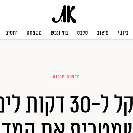
ביוטי
עיצוב
סלבס
גוף ונפש
משפחה
יחסים
חדשות טיפוח
180 שקל ל-30 דקו
מטריף את המדי