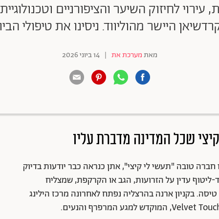
 עירוי לחיזוק השיער והציפורניים וטכנולוגי
דשיאן היישר מהוליווד. ניסינו את טיפולי הבי
מאת
מערכת את
|
14 ביוני 2026
88 שיתופים | 132 צפיות
יצי שכל המדינה מדברת עליו
ברה טובה "תעשי לי קיצי", אתן כנראה כבר יודעות בדיוק
וד-ליטוף עדין על הזרועות, הגב או הקרקפת, שמצליח
יסה. בקניון ארנה בהרצליה נפתח לאחרונה מרכז הילינג