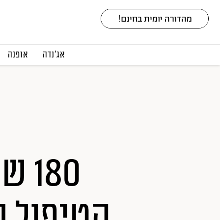
אג׳נדה
אופנה
הטיפול ש