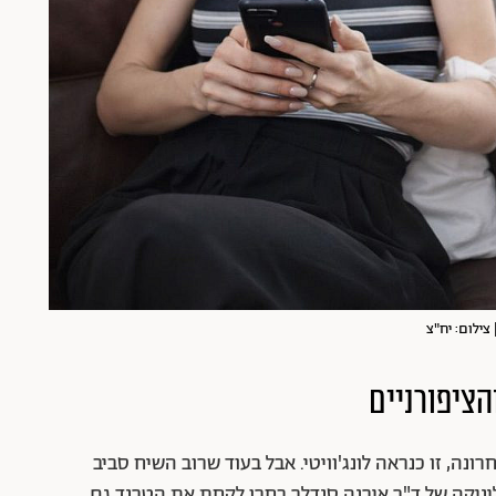
 צילום: יח"צ
הציפורניים
, זו כנראה לונג'וויטי. אבל בעוד שרוב השיח סביב
יניקה של ד"ר אירנה סנדלר בחרו לקחת את הטרנד גם