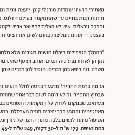
מאחורי הרעיון עומדות מורן לי קוגן, יועצת זוגית ו
תחנות רבות בחיים עד שהתמקמה בעולם הוולנס. מ
והפכה ויראלית. איש לא הצליח להישאר אדיש לקונ
בעצמנו – אנחנו ממליצות בחום לשים את הציניות בצ
"במהלך הטיפולים קיבלנו מנשים תגובות שלא חלמנ
זמן הן לא חוו מגע כזה תמים, אוהב ועוטף שאינו מו
מטרה. וזה ריפא בהן דברים. הזכיר להן דברים שהן 
אז מה ברמת החוויה? מרגע הכניסה לחלל הנעים וה
שבחוץ מתפייד. זה לא דומה לשום דבר אחר שחוויתן
ונעימים, שבמקום ללחוץ על המקומות התפוסים בגו
האינטימית והמגע הרך יוצרים חוויה מערסלת, כמע
הטיפול מיועד לנשים בלבד, מתוך הרצון של מורן ונלי