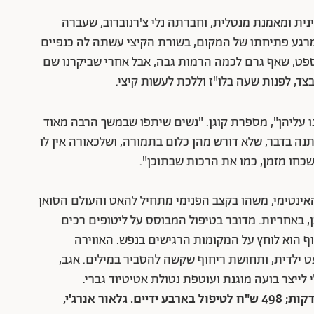
מינית ומאמנת מנטלית, וחברתה נלי צ'רנוברוב, שעברה
רגע פתיחתו של המקום, בשורת הקיצי עשתה לה כנפיים
ספט, שאף גרם לכמה הרמות גבה, אבל אחרי שביקרנו שם
ד, לפנות שעה בלו"ז וללכת לעשות קיצי.
ו עליהן", מספרת קוגן. "נשים שיתפו שבמשך הרבה מאוד
תנה בדבר, שלא דורש מהן כלום בתמורה, ושלכאורה אין לו
שכחו מזמן, כמו את הרכות שבתוכן".
אינטימי, משהו בקצב הפנימי מתחיל להאט והעולם הסואן
, באחריות. מדובר בטיפול המבוסס על ליטופים רכים
ף הוא לוחץ על המקומות הרגישים בנפש. האווירה
ט ילדית, ותחושת ריחוף שקשה להסביר במילים. אגב,
 לייצר בועה מוגנת ועוטפת נטולת אטיטיוד גברי.
כמה ואיפה: 179 ש"ח ל-30 דקות, 249 ש"ח ל-45 דקות; 498 ש"ח לטיפול בארבע ידיים. גלאור אנרג'י,