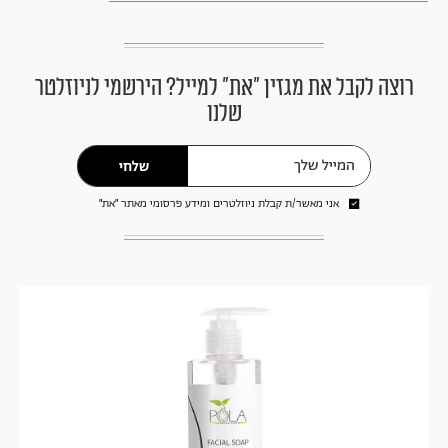
רוצה לקבל את מגזין ״את״ למייל? הירשמי לניוזלטר
שלנו
שלחי
אני מאשר/ת קבלת ניוזלטרים ומידע פרסומי מאתר ״את״