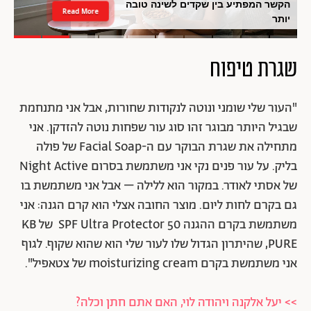
הבסטיז עושות את קפריסין: החצאית של
Read More
גל גדות היא השוס במבול הלוקים
שגרת טיפוח
"העור שלי שומני ונוטה לנקודות שחורות, אבל אני מתנחמת
שבגיל היותר מבוגר זהו סוג עור שפחות נוטה להזדקן. אני
מתחילה את שגרת הבוקר עם ה-Facial Soap של פולה
בליק. על עור פנים נקי אני משתמשת בסרום Night Active
של אסתי לאודר. במקור הוא ללילה – אבל אני משתמשת בו
גם בקרם לחות ליום. מוצר החובה אצלי הוא קרם הגנה: אני
משתמשת בקרם ההגנה 50 SPF Ultra Protector של KB
PURE, שהיתרון הגדול שלו לעור שלי הוא שהוא שקוף. לגוף
אני משתמשת בקרם moisturizing cream של צטאפיל".
>> יעל אלקנה ויהודה לוי, האם אתם חתן וכלה?