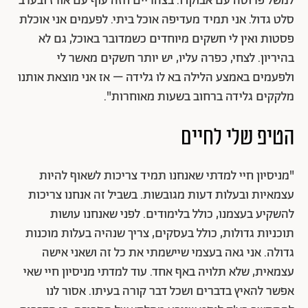
למשל פרוסה עם אבוקדו. בצהריים חזה עוף עם אורז ובערב
סלט גדול. אני תמיד מעדיפה אוכל ביתי. לפעמים אני אוכלת
פסטות ואין לי חשקים מיוחדים כשמדובר באוכל, גם לא
בהיריון. לצחי, כפרה עליו, יש יותר חשקים מאשר לי
ולפעמים באמצע הלילה בא לו גלידה – אז אני מוצאת אותנו
מלקקים גלידה ברחוב בשעות מאוחרות".
הטיפ שלי לחיים
"מניסיון חיי למדתי שאנחנו תמיד צריכות לשאוף להיות
עצמאיות ובעלות דעות מגובשות. בשביל זה אנחנו צריכות
להשקיע בעצמנו, כולל בלימודים. לפני שאנחנו עושות
תוכניות גדולות, כולל בעסקים, צריך שנהיה בעלות מוכנות
גדולה. אני גאה בעצמי שיישמתי את כל זה ושאני אישה
עצמאית, שלא תלויה באף אחד. עוד למדתי מניסיון חיי שאי
אפשר להאיץ בדברים ושכל דבר קורה בעיתו. אסור לנו