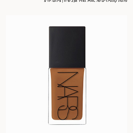
פלטת קונסילרים של MAC. מחיר 238 ש"ח | צילום: יח"צ