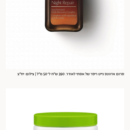
סרום אדוונס נייט ריפר של אסתי לאודר. 390 ש"ח ל־50 מ"ל | צילום: יח"צ