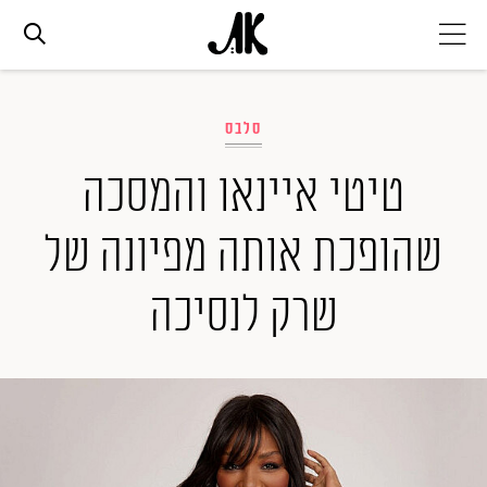
אג׳נדה
סלבס
אופנה
טיטי איינאו והמסכה
שהופכת אותה מפיונה של
ביוטי
שרק לנסיכה
סלבס
ערוצים נוספים
המגזין