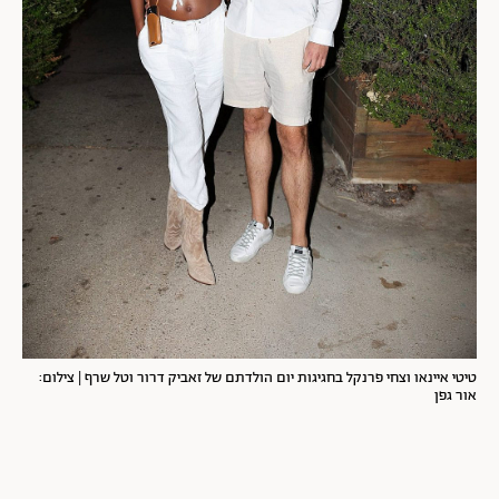
טיטי איינאו וצחי פרנקל בחגיגות יום הולדתם של זאביק דרור וטל שרף | צילום:
אור גפן