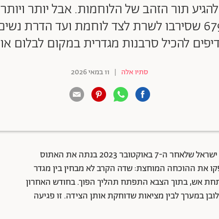
 אמור להגיע תור הזהב של הלוחמות. אבל יותר וי
מהסערה סביב לוחמי גדוד 679 שסירבו לשרת לצד לוחמת ועד
יפים להכיל סרבנות מגדרית במקום לבלום או
סתיו אלה
|
11 במאי 2026
88 שיתופים | 132 צפיות
ה היה אמור להיות תור הזהב של הלוחמות. מדינת ישראל שלאחר ה-7 באוקטובר 2023 בנתה את האתוס
קו את ההוכחה המוחצת: שדה הקרב לא מבחין בין מגדר
תחת אש, בתוך הצבא התפתח תהליך הפוך. בחודש האחרון
בן במערך לבין מציאות שדוחקת אותן הצידה. זו פגיעה