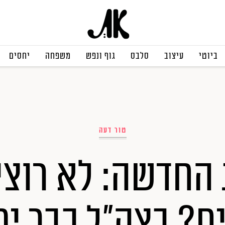
ביוטי
עיצוב
סלבס
גוף ונפש
משפחה
יחסים
טור דעה
החדשה: לא רוצ
ם? בצה"ל כבר י