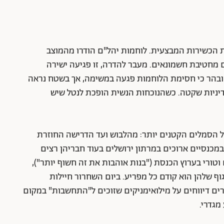
 הכשירות המבצעית. לוחמות יהל"ם הודרו מהמוצב
ם מחטיבת חשמונאים. מעבר להדרה, זו פגיעה ישירה
דיון בכנסת שנערך ב-27 באפריל הובהר כי חסימת הלוחמות פגעה במשימה, אך בשטח נראה
יניות שקטה. כשהנוכחות הנשית הופכת לנטל שיש
ל הסמלים הקטנים יותר: מהלבוש ועד הדרישה החוזרת
מכנסיים ארוכים במרתון ירושלים בעוד חבריהן רצים
טורי בערוץ הכנסת ("בנות אוהבות את זה חשוף יותר"),
גוף שלהן הוא קודם כל מפריע. ביום השחרור חיילות
רים דיווחים על מילואימניקים שזוכים ל"התחשבות" במקום
מגדרי.