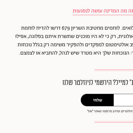
תה מה המדינה עושה לנפגעות
הנסיגה הזו התבטאה שוב השבוע בתוך שירות המילואים. לוחמים מחטיבת השריון 679 דרשו להדיח לוחמת
לוגית, רק כי לא היו מוכנים שתשרת איתם בפלוגה, אפילו
 אולטימטום למפקדים ולהפקיר משימה רק בגלל נוכחות
 הנוכחות שלך היא מטרד שיש לנהל, להחביא או לצמצם.
״ למייל? הירשמי לניוזלטר שלנו
שלחי
וזלטרים ומידע פרסומי מאתר ״את״