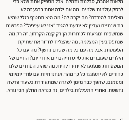
מלאות אהבה, סבלנות וחמלה. אבל מספיק אחת שלא כדי
לרסק עולמות שלמים. מה אם ילדה אחת ברגע זה לא
מצליחה להירדם? מה יקרה לה? מה היא תחטוף בגלל שהיא
בת שנתיים ועדיין לא יודעת להגיד "אני לא עייפה"? הפרשות
שנחשפות ומגיעות לכותרות הן רק קצה הקרחון. זה רק מה
שנתפס בעין המצלמה, מה שהצליח לחדור את שתיקת
הפעוטות. אבל מה עם כל מה שטרם נחשף? מה עם כל
הילדים שעוברים את סיוט חייהם יום אחרי יום? החיים של
המשפחות שנפגעו לא יחזרו להיות מה שהיו. הפחדים שלנו
כהורים לא יתפוגגו כל כך מהר. אנחנו חיות עם פחד יומיומי
ומנומנם, שהפך כבר מזמן לשגרה שמתעוררת כשעוד פרשה
נחשפת. ואחרי התעללות בילדים, זה כנראה החלק הכי נורא.
טור דעה
את באג'נדה
אלימות
הורות
ילדים