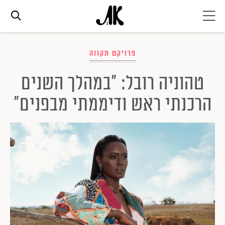
אג׳נדה
פרויקט תקווה
טהוניה רובל: "במהלך השנים
אופנה
הרכנתי ראש ודיממתי מבפנים"
ביוטי
סלבס
ערוצים נוספים
המגזין