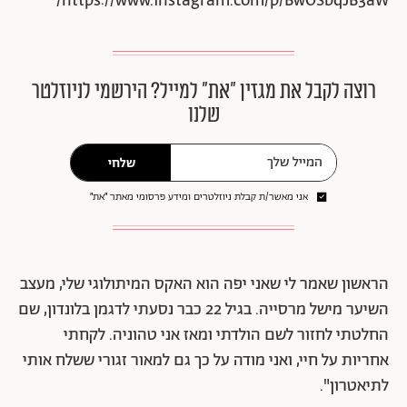
https://www.instagram.com/p/BwOSbqJB3aW/
רוצה לקבל את מגזין ״את״ למייל? הירשמי לניוזלטר
שלנו
שלחי
אני מאשר/ת קבלת ניוזלטרים ומידע פרסומי מאתר ״את״
הראשון שאמר לי שאני יפה הוא האקס המיתולוגי שלי, מעצב
השיער מישל מרסייה. בגיל 22 כבר נסעתי לדגמן בלונדון, שם
החלטתי לחזור לשם הולדתי ומאז אני טהוניה. לקחתי
אחריות על חיי, ואני מודה על כך גם למאור זגורי ששלח אותי
לתיאטרון".