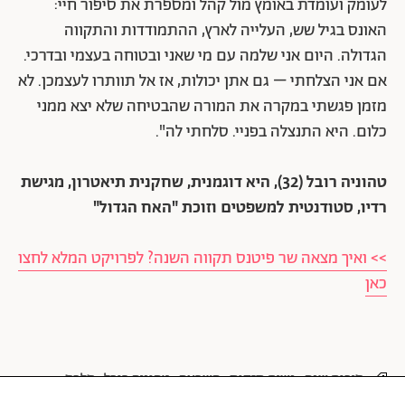
לעומק ועומדת באומץ מול קהל ומספרת את סיפור חיי:
האונס בגיל שש, העלייה לארץ, ההתמודדות והתקווה
הגדולה. היום אני שלמה עם מי שאני ובטוחה בעצמי ובדרכי.
אם אני הצלחתי – גם אתן יכולות, אז אל תוותרו לעצמכן. לא
מזמן פגשתי במקרה את המורה שהבטיחה שלא יצא ממני
כלום. היא התנצלה בפניי. סלחתי לה".
טהוניה רובל (32), היא דוגמנית, שחקנית תיאטרון, מגישת
רדיו, סטודנטית למשפטים וזוכת "האח הגדול"
>> ואיך מצאה שר פיטנס תקווה השנה? לפרויקט המלא לחצו
כאן
סיכום שנה
נשים חזקות
השראה
טהוניה רובל
סלבס