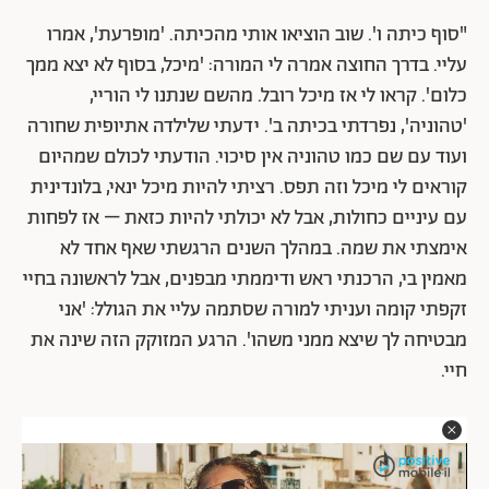
"סוף כיתה ו'. שוב הוציאו אותי מהכיתה. 'מופרעת', אמרו
עליי. בדרך החוצה אמרה לי המורה: 'מיכל, בסוף לא יצא ממך
כלום'. קראו לי אז מיכל רובל. מהשם שנתנו לי הוריי,
'טהוניה', נפרדתי בכיתה ב'. ידעתי שלילדה אתיופית שחורה
ועוד עם שם כמו טהוניה אין סיכוי. הודעתי לכולם שמהיום
קוראים לי מיכל וזה תפס. רציתי להיות מיכל ינאי, בלונדינית
עם עיניים כחולות, אבל לא יכולתי להיות כזאת – אז לפחות
אימצתי את שמה. במהלך השנים הרגשתי שאף אחד לא
מאמין בי, הרכנתי ראש ודיממתי מבפנים, אבל לראשונה בחיי
זקפתי קומה ועניתי למורה שסתמה עליי את הגולל: 'אני
מבטיחה לך שיצא ממני משהו'. הרגע המזוקק הזה שינה את
חיי.