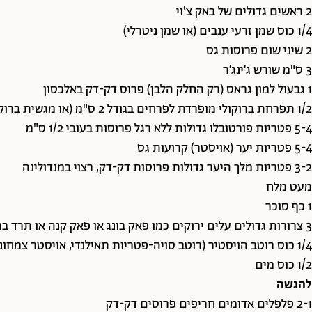
2 ראשים גדולים של באק צ'וי
1/4 כוס שמן זרעי ענבים (או שמן ניטרלי)
2 שיני שום פרוסות גס
3 ס"מ שורש ג’ינג’ר
1 גבעול למון גראס (רק החלק הלבן) פרוס דק-דק באלכסון
1/2 תפרחת ברוקולי מופרדת לפרחים בגודל 2 ס"מ (או מגשית ברוקומיני)
5-4 פטריות פורטובלו גדולות ללא רגל פרוסות בעובי 1/2 ס"מ
5-4 פטריות יער (אויסטר) קרועות גס
3-2 פטריות מלך היער גדולות פרוסות דק-דק, רצוי במנדולינה
מעט מלח
1 כף סוכר
3 צרורות גדולים עלים ירוקים כמו פאק בונג או פאק קנה או תרד בר או תרד תורכי, ללא גבעולים חתוכים גס
1/4 כוס רוטב הויסטיר (רוטב סויה-פטריות תאילנדי, אויסטר צמחוני)
1/2 כוס מים
להגשה
2-1 פלפלים אדומים חריפים פרוסים דק-דק