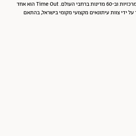
Time Out תל אביב About Time Outתל אביב הוא חלק מרשת Time Out Global — רשת מדיה בינלאומית הפועלת ב-360 ערים מרכזיות וב-60 מדינות ברחבי העולם. Time Out הוא אחד
ביותר בתחומי התרבות, הקולינריה, הבילוי ותיירות עירונית. התוכן, שמתעדכן 24/7, נכתב ונערך על ידי צוות עיתונאים מקצועי מקומי בישראל, בהתאם