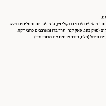
2. מחממים ווק היטב על להבה גבוהה במשך כמה דקות. מוסיפים שמן ומייד גם שום, ג'ינג'ר ולמון גראס. מקפיצים 20-10 שניות ולא יותר! מוסיפים פרחי ברוקולי ו-3 סוגי פטריות וממליחים מעט.
 (פאק בונג, פאק קנה, תרד בר) ומערבבים כחצי דקה.