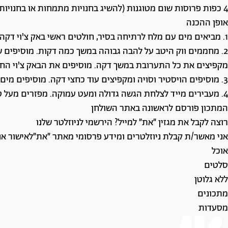
4 כפות פרוסות שום מטוגנות (להשיג בחנויות מתמחות או בחנויות תבלינים)
אופן ההכנה
1. מביאים מים עם מלח לרתיחה בסיר, חולטים ראשי באק צ'וי דקה-שתיים ומעבירים מייד למי קרח. מצננים, מייבשים מעט וחותכים גס.
מקפיצים את כל התערובת במשך דקה. מוסיפים את הבאק צ'וי החלוט
3. מוסיפים הויסטיר וסויה ומקפיצים עוד כחצי דקה. מוסיפים מים וממשיכים עוד כחצי דקה. טועמים מהרוטב שבתחתית הווק ומתקנים תיבול (מלח, סוכר או מים אם מרוכז מדי).
4. מעבירים מייד לצלחת הגשה גדולה ומעט עמוקה. מפזרים מעל טבעות פלפלים חריפים ושום מטוגן ומגישים.
המתכון פורסם לראשונה באתר השולחן
רוצה לקבל את מגזין ״את״ למייל? הירשמי לניוזלטר שלנו
אני מאשר/ת קבלת ניוזלטרים ומידע פרסומי מאתר ״את״
לאישור אנ
אוכל
סלטים
ללא גלוטן
מתכונים
מסעדות