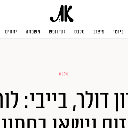
ביוטי
עיצוב
סלבס
גוף ונפש
משפחה
יחסים
סלבס
יון דולר, בייבי: לו
זוס נישאו בחתונ