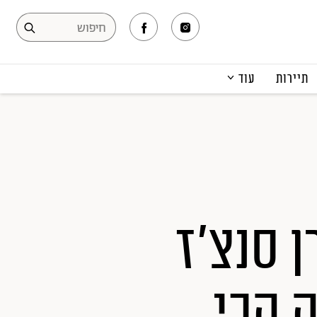
תיירות
עוד
המגזין
תרבות ופנאי
קריירה
הפקות אופנה
תוכן מקודם
רן סנצ'ז
ה הכי