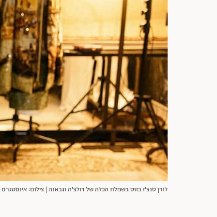
לורן סנצ'ז בזוס בשמלת הכלה של דולצ'ה וגבאנה | צילום: אינסטגרם laurensanchezbezos@