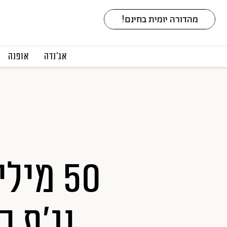
אג׳נדה
אופנה
50 מיל
וג'ף ב