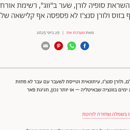
בהשראת סופיה לורן, שער ב"ווג", רשימת אור
ף בזוס ולורן סנצ'ז לא פספסה אף קלישאה של 
מאת
מערכת את
|
29 ביוני 2025
88 שיתופים | 132 צפיות
ם, ולורן סנצ'ז, עיתונאית וטייסת לשעבר עם עבר לא פחות
מים בוונציה שבאיטליה – או יותר נכון, חגיגת פאר
ינו בשמלה שחורה לוהטת