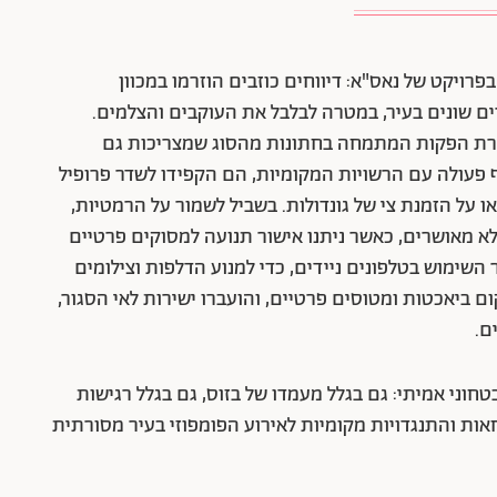
רויקט של נאס"א: דיווחים כוזבים הוזרמו במכוון
ם שונים בעיר, במטרה לבלבל את העוקבים והצלמים.
המבצע עמדו אנשי Lanza & Baucina, חברת הפקות המתמחה בחתונות מהסוג שמצריכות גם
וף פעולה עם הרשויות המקומיות, הם הקפידו לשדר פרופיל
 על הזמנת צי של גונדולות. בשביל לשמור על הרמטיות,
 לא מאושרים, כאשר ניתנו אישור תנועה למסוקים פרטיים
השימוש בטלפונים ניידים, כדי למנוע הדלפות וצילומים
 ביאכטות ומטוסים פרטיים, והועברו ישירות לאי הסגור,
ם.
חוני אמיתי: גם בגלל מעמדו של בזוס, גם בגלל רגישות
ות והתנגדויות מקומיות לאירוע הפומפוזי בעיר מסורתית