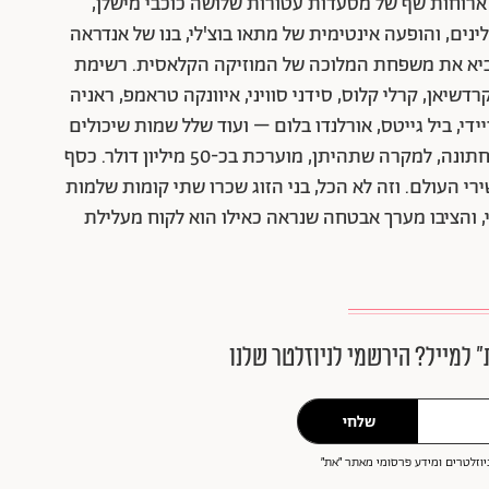
לל ארוחות שף של מסעדות עטורות שלושה כוכבי מישלן,
ינים, והופעה אינטימית של מתאו בוצ'לי, בנו של אנדראה
ביא את משפחת המלוכה של המוזיקה הקלאסית. רשימת
יאן, קרלי קלוס, סידני סוויני, איוונקה טראמפ, ראניה
יידי, ביל גייטס, אורלנדו בלום – ועוד שלל שמות שיכולים
למלא את השטיח האדום של טקס האוסקר. עלות החתונה, למקרה שתהיתן, מוערכת בכ-50 מיליון דולר. כסף
 העולם. וזה לא הכל, בני הזוג שכרו שתי קומות שלמות
שה לאי, והציבו מערך אבטחה שנראה כאילו הוא לקוח מעלילת
״ למייל? הירשמי לניוזלטר שלנו
שלחי
וזלטרים ומידע פרסומי מאתר ״את״