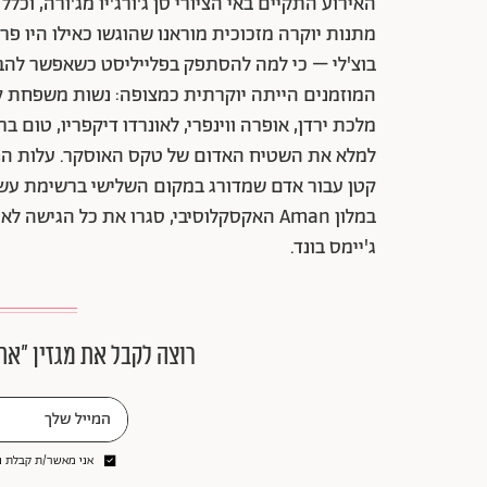
האירוע התקיים באי הציורי סן ג'ורג'יו מג'ורה, וכ
מתנות יוקרה מזכוכית מוראנו שהוגשו כאילו היו פרל
בוצ'לי – כי למה להסתפק בפלייליסט כשאפשר לה
המוזמנים הייתה יוקרתית כמצופה: נשות משפחת קרדש
מלכת ירדן, אופרה ווינפרי, לאונרדו דיקפריו, טום בר
קטן עבור אדם שמדורג במקום השלישי ברשימת עשירי
במלון Aman האקסקלוסיבי, סגרו את כל הגי
ג'יימס בונד.
רוצה לקבל את מגזין ״את
אני מאשר/ת קבלת ני