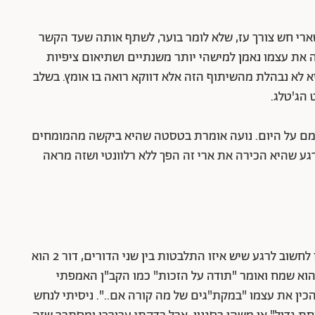
י חש צורך עז, שלא לומר בוער, לשתף אותה שעד הקשר
ה את עצמו נאמן למישהי יותר משנתיים ושתיאום ציפיות
יא לא נבהלת מהשיתוף הזה אלא דווקא רואה בו אומץ. בשלב
 הג'טלג.
ם על היום. נועה אומרת בטסטה שהיא ביקשה מהמומחים
ע שהיא הכירה את ארי זה הפך ללא רלוונטי ושזה מראה
למרות שההפקה ניסתה לשחק לנו בראש ולגרום לנו לחשוב לרגע שיש איזו התלבטות בין שני הדורים, דור 2 הוא
וא שמח ואומר "תודה על הזכות" כמו הקב"ן האמפתי
כין את עצמו "במקת"גים של מה קורה אם..". ניסיתי לנחש