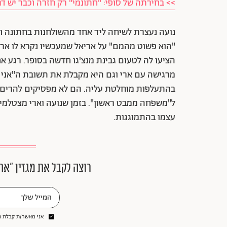
>> בחירתה של סופי: "חתונמי" רק חזרה וכבר יש ד
נועה נעצרת לשיחה ליד אחד מהשולחנות בחתונה ומ
"הוא פשוט מהמם" על אריאל שמעכשיו נקרא לו ארי.
הציעו לה לטעום גבינת מנצ'גו חדשה בסופר. רגע 
מרגישה עם ארי וגם היא מקבלת את תשובת ה"אני ע
בהתעלפות מוחלטת עליה. הם לא מפסיקים להרים 
ל"משפחה ממבט ראשון". בזמן שנועה וארי מצטלמים
עצמו בהתמוגגות.
רוצה לקבל את מגזין ״את
אני מאשר/ת קבלת ני