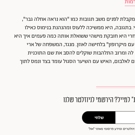
רמות
קבלת לפנים משב תגובות כמו "הוא נראה אחלה גבר",
 בתגובה, היא ממשיכה ללעוס ומהנהנת בנימוס כאילו
אחרי היא חובקת מישהי ששואלת אותה כמה פעמים איך היא
ם מיקרופון" בלחישה לאוזן.
מנגד, המשפחה של ארי
לה ומרוב התלהבות שוקלים להסב את שם התוכנית
 לאלבום, האיש עם השיער הסגול עומד בצד ונמס לתוך
״ למייל? הירשמי לניוזלטר שלנו
שלחי
וזלטרים ומידע פרסומי מאתר ״את״