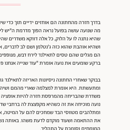
בדרך חזרה מהחתונה הם אוחזים ידיים תוך כדי שיחה
מה שנועה עושה בפועל נראה הפוך מדרמת ה"יש לי 
שהיא נתנה לו על הלוק, כל אלה דווקא משדרים שהיא
ושהיא אוהבת שהוא כזה ג'נטלמן ושם לב לדברים, אב
הם מגלים שהם טסים לתאילנד לירח דבש, מנופפים 
ברקע שומעים את נועה אומרת "עוד שנייה אנחנו פה
בבוקר שאחרי החתונה ניסיונות האריזה לתאילנד ג
ומתעשתת. היא אומרת למצלמה שארי מהמם ושיהיה 
משדרת שהבריחה מהמרפסת חזרה להיות אופציה ר
נועה מוכיחה את זה כשהיא מקפצצת לה ברחבי שדה
ומתלהבים מטווסי הבד שמחכים להם על המיטה, אב
את ההתאמה ושעוד מוקדם לדעת משהו. באותה נשי
המומחים וסומכת על התהליך.