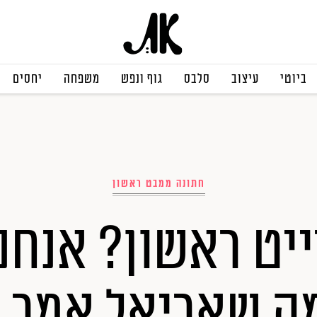
ביוטי
עיצוב
סלבס
גוף ונפש
משפחה
יחסים
חתונה ממבט ראשון
יט ראשון? אנחנ
ה שאריאל אמר ל