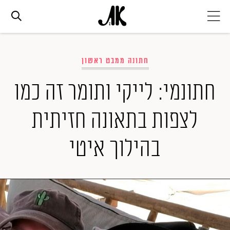
אג׳נדה
חתונה ממבט ראשון
אופנה
חתונמי: לייקי ותומר זה כמו
לצפות בתאונה חזיתית
ביוטי
בהילוך איטי
סלבס
ערוצים נוספים
המגזין