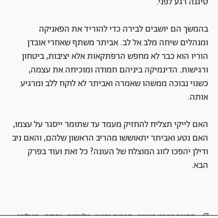
טיגנה רגע לפני.
בהמשך הם יושבים לבירה כדי להוריד את הפאניקה
ומנהלים שיחה מלב אל לב. אביתר משתף שאחרי אובדן
הוריו הוא כבר לא מחפש הרפתקאות אלא יציבות, ביטחון
ורגישות. הדינמיקה ביניהם חמודה ומוכיחה את עצמה,
כשנוי נבוכה ממשהו שאמרה ואביתר לא לוקח ללב ומרגיע
אותה.
האם לייקי תצליח להחזיק מעמד עד שתומר ייסגר על עצמו,
האם נטע ואביתר יתאוששו מהריב הראשון שלהם, והאם ניב
ודילן יהפכו לזוג המוצלח של העונה? כל זאת ועוד בפרק
הבא.
חתונה ממבט ראשון
תרבות ופנאי
טלוויזיה
יחסים
ריאליטי