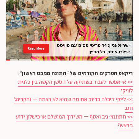
ישר ולעניין: 14 פריטי פסים עם טוויסט
Read More
שילכו איתכן כל הקיץ
ריקאפ הפרקים הקודמים של "חתונה ממבט ראשון":
>> אי אפשר לעבור בשתיקה על הסשן הקשה בין כלנית
לוויקי
>> לייקי קיבלה בדיוק את מה שהיא לא רצתה – והקרינג'
חגג
>> חתונמי: ניב ואסף – השידוך המושלם או כישלון ידוע
מראש?