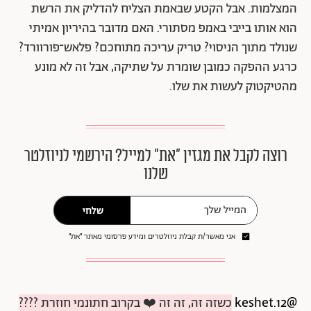
המצלמות. אבל הקטע שבאמת הצליח להדליק את הרשת
הוא אותו בייבי באמפ מסתורי. האם מדובר בהיריון אמיתי
שנולד מתוך הניסוי? טריק עריכה מתוחכם? פלאש־פורוורד?
כרגע ההפקה כמובן שומרת על שתיקה, אבל זה לא מונע
מהטיקטוק לעשות את שלו.
רוצה לקבל את מגזין ״את״ למייל? הירשמי לניוזלטר
שלנו
שלחי
אני מאשר/ת קבלת ניוזלטרים ומידע פרסומי מאתר ״את״
@keshet.12
כשזה זה, זה זה ❤️ בקרוב חתונמי חוזרת ????