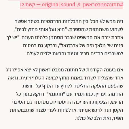
#חתונהממבטראשון
♬ original sound – קשת 12
וזה ממש לא הכל. בין ההבלחות הדרמטיות בטיזר אפשר
לשמוע משתתפת שמספרת: "הוא נעל אותי מחוץ לבית",
אחרת יורה את המשפט שכבר מסתמן כלהיט העונה: "יש לך
פנים של מלאך ופה של אברבנאל", וברקע גם רמיזות
למשברים כבדים סביב זוגיות והבאת ילדים לעולם.
אם בעונה הקודמת של
חתונה ממבט ראשון
לא יצא אפילו זוג
אחד שהצליח לשרוד באמת מחוץ לבועה הטלוויזיונית, נראה
שהפעם ההפקה החליטה ללחוץ עד הסוף על דוושת
הדרמה. ועדיין, כמו תמיד עם "חתונמי", דווקא בתוך כל
הרעש, הצעקות והעריכה ההיסטרית, מסתתר גם הסיכוי
הקטן הזה לרגש אמיתי. או לפחות לעוד סצנה שתכבוש את
הפיד, ואת הלב של כולנו.