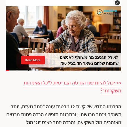
לא רק הגנים: מה משותף לאנשים
Read More
שהמוח שלהם נשאר חד בגיל 90?
>> יכול להיות שזו הגרסה הבריטית ל"כל האימהות
משקרות"?
הפרומו החדש של
קשת 12
מבטיח עונה "יותר נועזת, יותר
חשופה ויותר מרגשת", ובתרגום חופשי: הרבה פחות מבטים
מאוהבים מול השקיעה, והרבה יותר כאוס זוגי מול