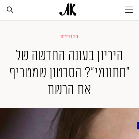
אג׳נדה
טלוויזיה
אופנה
היריון בעונה החדשה של
"חתונמי"? הסרטון שמטריף
ביוטי
את הרשת
סלבס
ערוצים נוספים
המגזין