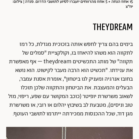
15 אחוז הנחה + 5 אחוז מהרווחים יועברו לסיוע לתושבי הדרום. פנדה | צילום:
יח"צ
theydream
בימים בהם צריך לחפש אותה בזכוכית מגדלת, כל רמז
לתקווה הוא משהו להיאחז בו, וקולקציית "סמלים של
תקווה" של מותג התכשיטים theydream – אף מאפשרת
את ענידתו. "תכשיט הוא הרבה מעבר לקישוט. הוא נושא
בחובו אנרגיה ומעניק לנו ביטחון", אומרת אסנת עמבר,
הבעלים והמעצבת. את הביטחון והתקווה שלכן תוכלו
לשאוב משרשרת יופיטר (כוכב המקושר עם שפע, ריפוי, מזל
טוב וניסים), מטבעת לב בשיבוץ יהלום או רובי, או משרשרת
מגן דוד, שכל ההכנסות ממכירתה ייתרמו לתושבי העוטף.