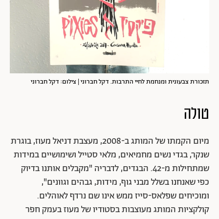
תזכורת צבעונית ומנחמת לחיי התרבות. דקל חברוני | צילום: דקל חברוני
טולה
מיום הקמתו של המותג ב-2008, מעצבת דניאל מעוז, בוגרת
שנקר, בגדי נשים מחמיאים, מלאי סטייל ושימושיים במידות
שמתחילות מ-42. הבגדים, לדבריה "מקבלים אותנו בדיוק
כפי שאנחנו בשלל מבני גוף, מידות, גבהים וגוונים",
ומוכיחים שפלאס-סייז ממש אינו שם נרדף לאוהלים.
קולקציות המותג מעוצבות בסטודיו של מעוז בעמק חפר