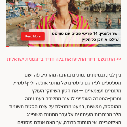
ישר ולעניין: 14 פריטי פסים עם טוויסט
Read More
שילכו איתכן כל הקיץ
>> התרגשנו: דיור החליפו את בלה חדיד בדוגמנית ישראלית
בין לבין, ובמינונים נמוכים בהרבה מהרגיל, פה ושם
מטפטפים לפיד גם פוסטים של מותגי אופנה ולייף סטייל
מקומיים ועצמאיים – את הטון השיווקי העולץ
ומכוון-המטרה האופייני לז'אנר מחליפה כעת נימה
מהוססת, מגששת, כמעט מתנצלת על עצם הסטת תשומת
הלב מכותרות העיתונים אל עבר מחוזות השופינג
האיזוטריים. אי הנוחות ברורה, אך האם אותם פוסטים