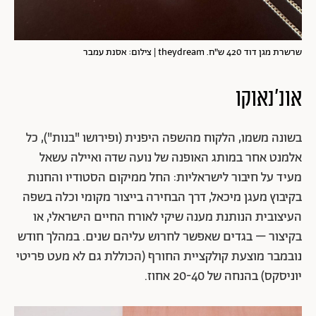
שרשרת מגן דוד 420 ש"ח. theydream | צילום: אסנת עמבר
אונ'נאוקו
בשונה משמו, הלקוח מהשפה היפנית (ופירושו "בנות"), כל
אלמנט אחר במותג האופנה של נועה שדה ואיילה עשאל
מעיד על חיבור לישראליות: החל ממיקום הסטודיו והחנות
בקיבוץ מעגן מיכאל, דרך הבחירה בייצור מקומי וכלה בשפה
העיצובית הנותנת מענה שיקי לאורח החיים הישראלי, או
בקיצור – בגדים שאפשר לחרוש עליהם שנים. במהלך חודש
נובמבר מוצעת קולקציית החורף (הכוללת גם לא מעט פריטי
יוניסקס) בהנחה של 20-40 אחוז.