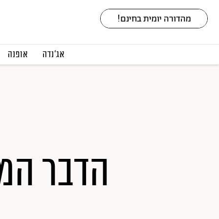
אג׳נדה
אופנה
הדבר המ