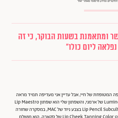
וזלטרים ומידע פרסומי מאתר ״את״
שר ומתאמנת בשעות הבוקר, כי זה
פלאה ליום כולו"
ופה המטופחת של חיי, אבל עדיין אני מעדיפה תמיד מראה
טבעי וצבעים ניטרליים. המייקאפ שלי הוא Luminous Silk של ארמני, והשפתון שלי הוא שפתון Lip Maestro
בגון טבעי של ארמני. אני משתמשת גם בתוחם Lip Pencil Subculture בצבע ניוד של MAC, במסקרה שחורה
Colossal Volume של מייבלין ניו יורק ומכורה לטינט Lip Cheek Tanning Color של סקארה, הוא מושלם