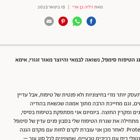
מאת
דליה בן ארי
|
19 בינואר 2023
88 שיתופים | 132 צפיות
ותג הטיפוח סימפל, נשואה לבמאי והיוצר מאור זגורי, אימא
עסק יותר מדי בחיצוניות ולא פנטית של טיפוח, אבל עדיין
מים, וגם מחייכת הרבה מתוך אמונה שכשאת בהודיה
ם ומקרין החוצה. ביומיום אני מסתפקת בטיפוח בסיסי,
י מתחילה את שגרת הטיפוח שלי בסבון פנים עדין של סימפל
וממשיכה בסרום של החברה מסדרת Protect and Glow. לאחר מכן אני עוברת לקרם לחות עם מקדם הגנה
Kind. מדובר במוצרים נטולי ריח עם רכיבים טבעיים, שמצוינים לכל סוג עור –