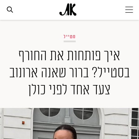
אג׳נדה
סטייל
אופנה
איך פותחות את החורף
בסטייל? ברור שאנה ארונוב
ביוטי
צעד אחד לפני כולן
סלבס
ערוצים נוספים
המגזין