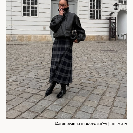
אנה ארונוב | צילום: אינסטגרם aronovanna@