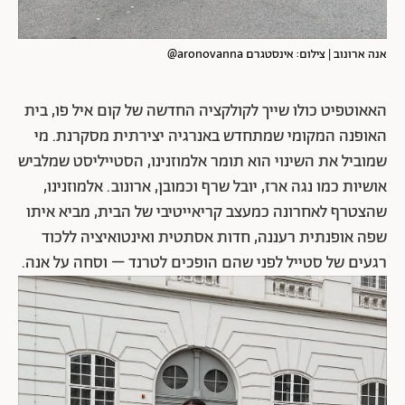
אנה ארונוב | צילום: אינסטגרם aronovanna@
האאוטפיט כולו שייך לקולקציה החדשה של קום איל פו, בית
האופנה המקומי שמתחדש באנרגיה יצירתית מסקרנת. מי
שמוביל את השינוי הוא תומר אלמוזנינו, הסטייליסט שמלביש
אושיות כמו נגה ארז, יובל שרף וכמובן, ארונוב. אלמוזנינו,
שהצטרף לאחרונה כמעצב קריאייטיבי של הבית, מביא איתו
שפה אופנתית רעננה, חדות אסתטית ואינטואיציה ללכוד
רגעים של סטייל לפני שהם הופכים לטרנד – וסחה על אנה.