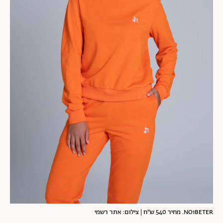
NO1BETER. מחיר 540 ש"ח | צילום: אתר רשמי