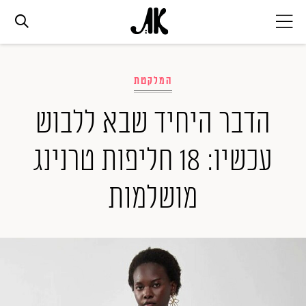
אג׳נדה
המלקטת
אופנה
הדבר היחיד שבא ללבוש
עכשיו: 18 חליפות טרנינג
ביוטי
מושלמות
סלבס
ערוצים נוספים
המגזין