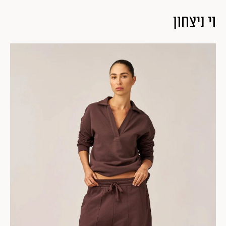
וי ניצחון