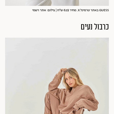
GUESS באתר טרמינל X. מחיר 629 ש"ח | צילום: אתר רשמי
כרבול נעים