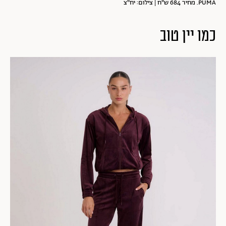
PUMA. מחיר 684 ש"ח | צילום: יח"צ
כמו יין טוב