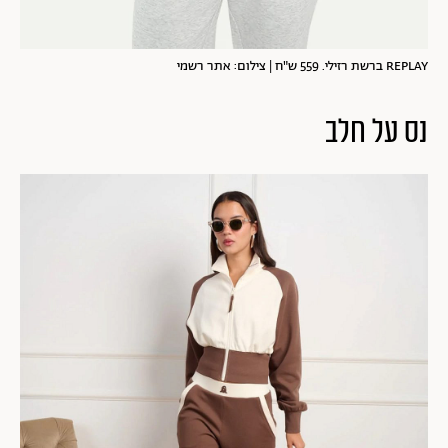
REPLAY ברשת רזילי. 559 ש"ח | צילום: אתר רשמי
נס על חלב