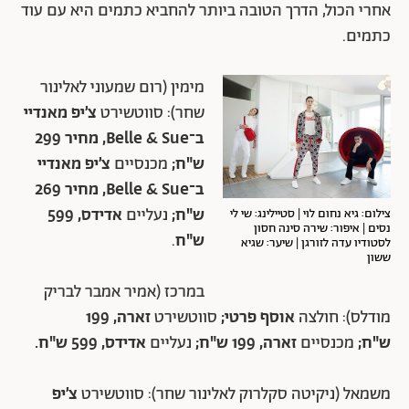
אחרי הכול, הדרך הטובה ביותר להחביא כתמים היא עם עוד
כתמים.
מימין (רום שמעוני לאלינור
שחר): סווטשירט
צ׳יפ מאנדיי
ב־Belle & Sue, מחיר
299
ש"ח;
מכנסיים
צ׳יפ מאנדיי
ב־Belle & Sue, מחיר
269
ש"ח;
נעליים
אדידס,
599
צילום: גיא נחום לוי | סטיילינג: שי לי
נסים | איפור: שירה סינה חסון
ש"ח
.
לסטודיו עדה לזורגן | שיער: שגיא
ששון
במרכז (אמיר אמבר לבריק
מודלס): חולצה
אוסף פרטי;
סווטשירט
זארה,
199
ש"ח;
מכנסיים
זארה,
199 ש"ח;
נעליים
אדידס,
599 ש"ח.
משמאל (ניקיטה סקלרוק לאלינור שחר): סווטשירט
צ׳יפ