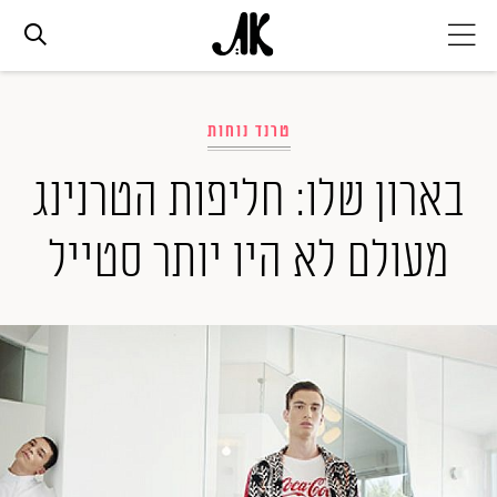
אג׳נדה
טרנד נוחות
אופנה
בארון שלו: חליפות הטרנינג
מעולם לא היו יותר סטייל
ביוטי
סלבס
ערוצים נוספים
המגזין