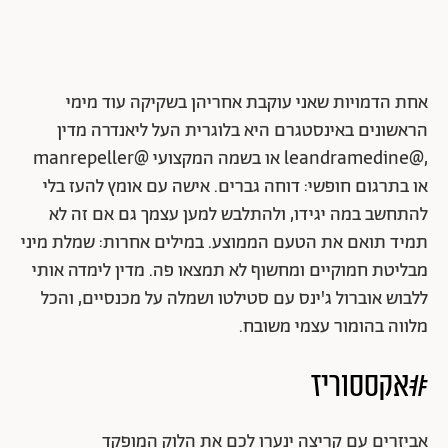
אחת הדמויות שאני עוקבת אחריהן בשקיקה עוד מימי
הראשונים באינסטגרם היא בלוגרית העל ליאנדרה מדין
,@leandramedine או בשמה המקצועי @manrepeller
או בתרגום חופשי: דוחה גברים. אישה עם אומץ להעז בלי
להתחשב במה יגידו, ולהתלבש למען עצמך גם אם זה לא
תמיד תואם את הטעם הממוצע. במילים אחרות: שמלת מיני
מבליטת חמוקיים ומחשוף לא תמצאו פה. מדין לימדה אותי
ללבוש אוברול ג'ינס עם סטילטו ושמלה על מכנסיים, והכל
מלווה בהומור עצמי משובח.
#אקססוריז
אביזרים עם קריצה ינערו לכם את הלוק המופקד