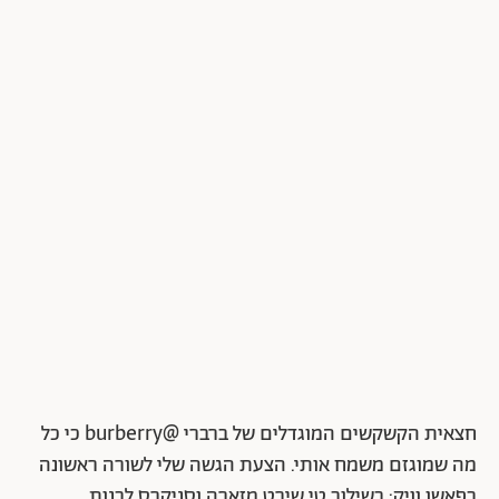
חצאית הקשקשים המוגדלים של ברברי @burberry כי כל
מה שמוגזם משמח אותי. הצעת הגשה שלי לשורה ראשונה
בפאשן וויק: בשילוב טי שירט מזארה וסניקרס לבנות.