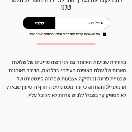
רוצה לקבל את מגזין ״את״ למייל? הירשמי לניוזלטר
שלנו
שלחי
אני מאשר/ת קבלת ניוזלטרים ומידע פרסומי מאתר ״את״
באווירת שבועות האופנה גם אני רוצה פריטים של שלושת
האבות של עולם האופנה העולמי. בכל זאת, מדובר באומנות:
שכמיית פרווה (מחזיקה אצבעות שפרווה סינטטית) של
ארמאני @armani כי עוד מעט מגיע החורף והטיעון שבארץ
לא מספיק קר בשביל ללבוש פרוות לא מקובל עליי.