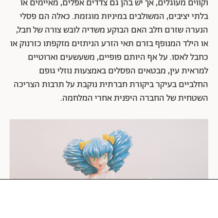
עבודותיו הפופיות של טקאשי מורקאמי, אחד מהאמנים
היפנים המצליחים והמוכרים בעולם, משלבות בין השפעות
של תרבות יפן המסורתית לבין השפעות של תרבות המערב
המודרנית, מטשטשות את הגבולות בין תרבות גבוהה
לנמוכה, ומבטאות ביקורת על השינויים שחלו בחברה היפנית
אחרי מלחמת העולם השנייה בעקבות הדיכוי האמריקאי.
הוא ידוע בסגנון השטוח שלו ובדמויות המנגה והאנימה
(סגנונות אנימציה יפניים) החוזרות ביצירותיו. דמויותיו הן
חמודות, צבעוניות, בעלות ראש גדול, עיניים גדולות, אף קטן
וקווים מעוגלים, אך יש בהן גם צדדים אפלים, מאיימים או
בלתי יציבים, המשולבים במיניות מוגזמת. כאלה הם פסלי
הנערה שזרם חלב האם הבוקע משדיה לובש צורה של חבל,
או הילד המנופף בזרם תאי הזרע הניתזים מזקפתו כזרנוק או
כחבל לאסו. על אף היותם פופיים, משעשעים וארוטיים
למראית עין, מבטאים הפסלים באמצעות נוזלי גופם