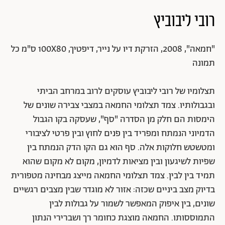
"תנובה", 2015 | באדיבות האמן, מתוך התערוכה "יבול", גלריה חזי כהן, תל אביב
(נעילה: 10.6)
רובי ליבוביץ
"חמאה", 2008, הזרקת דיו על נייר, דיפטיך, 100X80 ס"מ כל
תמונה