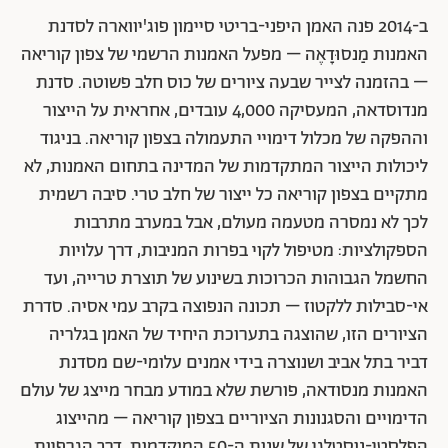
חלב שחור של שחר | באדיבות האמנית
Simon Fujiwara
"רגישות ללקטוז (סגנון קומיקס)", 2015, שמן על בד, 75X95
ס"מ כל אחד
ב-2014 פנה האמן היפני-בריטי סיימון פוג'יווארה לסדנת
האמנות מַנסוּדָאֶה – מפעל האמנות הרשמי של צפון קוריאה
– בהזמנה לצייר שבעה ציורים של כוס חלב פשוטה. סדנת
מנדוסדאה, המעסיקה 4,000 עובדים, אחראית על הייצור
וההפקה של מכלול דימויי התעמולה בצפון קוריאה. בניגוד