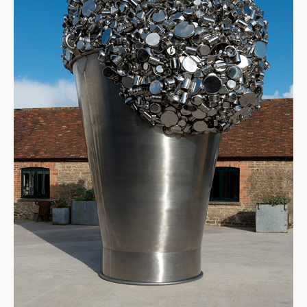
ליופי ולעתיד טוב יותר הגלומה במוצרי צריכה חדשים. אך
למעשה מדובר בכלים ריקים מתוכן, נעדרי שפע אמיתי
שיכול היה להיות מגולם על ידי החלב החסר בדלי, מבטאים
את עונייה האולטימטיבי של חברת הצריכה העכשווית.