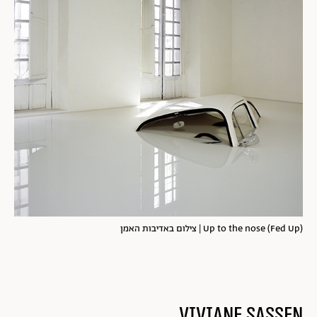
במקסיקו. לא זו בלבד שהחיפושית היא מכונית פופולרית
וזולה במקסיקו, אלא שעיקר ייצורה בעולם נעשה שם, ואף על
פי שמדובר במכונית גרמנית היא הפכה כמעט לסמל לאומי
במקסיקו. שקיעתה של החיפושית מייצגת, אם כן, את
שקיעתה של התעשייה המקסיקנית ואת קשייה הכלכליים
בתחילת שנות האלפיים. העובדה כי המכונית הפופולרית
טובעת במה שנראה כאגם של חלב מעלה על הדעת את
ההבטחה לתנובה ושפע הגלומה בחלב, ואת החמצתה עם
שפיכתו של החלב.