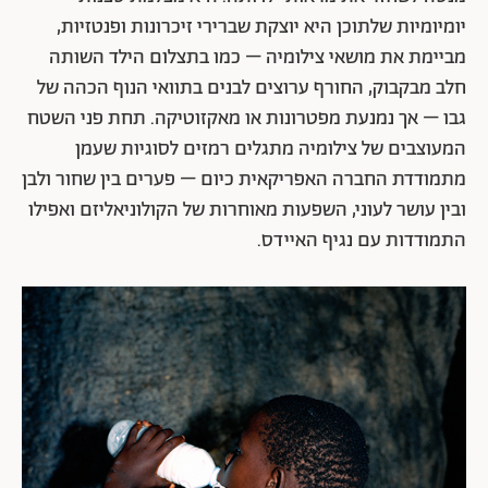
מדויקת יותר מאשר כדיוקנאות אנושיים, ולעולם אינם
מופיעים בתקריבים. מושאי צילומיה תמיד רחוקים מכדי
לעורר הזדהות, אך קרובים מכדי לעורר ניכור, פניהם
מוסתרים לא אחת על ידי ענף עץ או קצה גג או שהם מסבים
ראשם מן המצלמה כמו בצילום "חלב". תצלומיה של סאסן
מלאים צללים וניגודים בין משטחים כהים ובהירים. הצבע
השחור קשור בזכרונותיה המוקדמים, מכיוון שבילדותה
המוקדמת גרה בקניה עם אביה הרופא. בשנת 2001 חזרה
לאפריקה, וסדרת הצילומים Flamboya שצולמה ביבשת,
מנסה לשחזר את מראות ילדותה. היא מצלמת סצנות
יומיומיות שלתוכן היא יוצקת שברירי זיכרונות ופנטזיות,
מביימת את מושאי צילומיה – כמו בתצלום הילד השותה
חלב מבקבוק, החורף ערוצים לבנים בתוואי הנוף הכהה של
גבו – אך נמנעת מפטרונות או מאקזוטיקה. תחת פני השטח
המעוצבים של צילומיה מתגלים רמזים לסוגיות שעמן
מתמודדת החברה האפריקאית כיום – פערים בין שחור ולבן