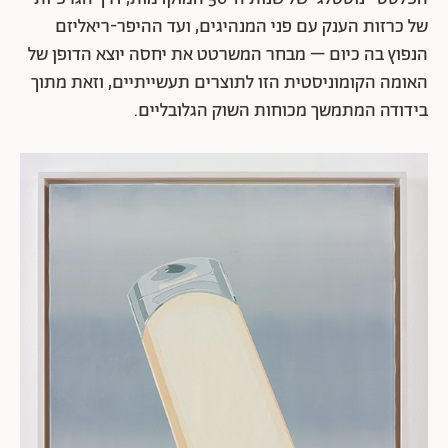
ליכולות הייצור המתקדמות של המדינה בתחום האמנות, לא
מתקיים בצפון קוריאה כל ייצור של חלב טרי. סיבה רשמית
לכך לא נמסרה מטעמה מעולם, אבל במערב מתרבות
הספקולציות: מטיפול לקוי בפרות המניבות, דרך עלויות
החשמל הגבוהות הכרוכות בשינוע של תוצרת טרייה, ועד
אי-סבילות ללקטוז – תכונה הנפוצה בקרב עמי אסיה. סדרת
הציורים הזו, שהוצגה בתערוכת היחיד של האמן בגלריה
דביר בתל אביב ושנוצרה בידי אמנים עלומי-שם מסדנת
האמנות מנסודאה, פורשת שלא במודע מבחר מייצג של עולם
הדימויים והסגנונות הציוריים בצפון קוריאה – מהייצוג
הפלסטי-נוסטלגי של שנות ה-50 המוקדמות, דרך הגרפיות
של כרזות הענק עם פני המנהיגים, ועד ההיפר-ריאליזם
הנפוץ בה כיום – מבחר המשרטט את יחסה יוצא הדופן של
האומה הקומוניסטית הזו לתוצרים תעשייתיים, וזאת מתוך
בידודה המתמשך מכוחות השוק הגלובליים.