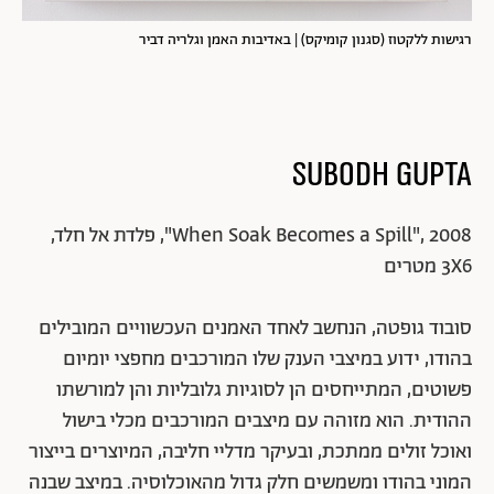
רגישות ללקטוז (סגנון קומיקס) | באדיבות האמן וגלריה דביר
Subodh Gupta