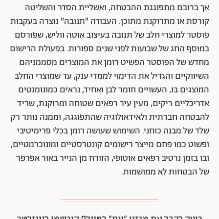
הלל רומן
"תנובה", 2015, פחם טבעי על נייר, 160X224 ס"מ
תערוכתו "יבול", המוצגת בימים אלו בגלריה חזי כהן בתל
אביב, מציג הלל רומן גוף עבודות חדש של רישומי פחם גדולי
ממדים, העשויים שכבות רבות של פחם טבעי. הרישומים
בתערוכה משחזרים דימויים מטווח נושאים וממאגר מקורות
רחב, שנבחרו משום שהם מהדהדים הבטחה או תשוקה
כלשהי למציאות טובה יותר המבוססת על סדר ועל אחדות.
אך ברובם מתפוגגת ההבטחה, ואשליית הסדר והשליטה
קורסת או מתרוקנת מתוכן. העבודה "תנובה" נוצרה בעקבות
פוסטר למוצרי חלב של תנובה בעיצוב אוטה ווליש, שפורסם
במוסף החג של שבועות לפני שנים ספורות. בפעולת הרישום
מחדש של הפוסטר הפשיט רומן את המוצרים מסממניהם
השיווקיים והגדיל את הדימוי לממדי ענק, עד שמוצרי החלב