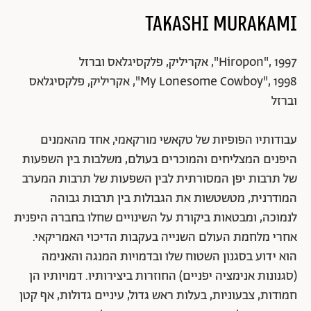
חלב, 2006 | באדיבות האמנית וגלריה Stevenson, קייפטאון ויוהנסבורג, דרום
אפריקה. Viviane Sassen©
Takashi Murakami
Hiropon", 1997", אקריליק, פלקסיגלאס וברזל
My Lonesome Cowboy", 1998", אקריליק, פלקסיגלאס
וברזל