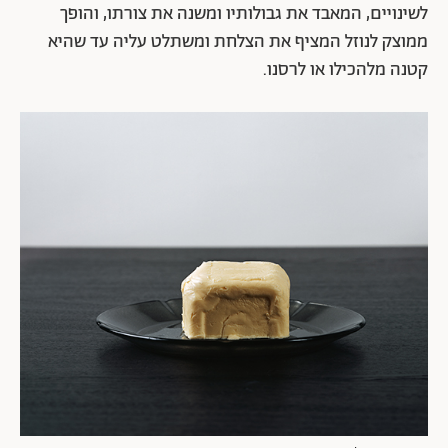
תצלומיו של רובי ליבוביץ עוסקים לרוב במרחב הביתי
ובגבולותיו. צמד תצלומי החמאה במצבי צבירה שונים של
הימסות הם חלק מן הסדרה "סף", שעסקה בקו הגבול
הדמיוני הנמתח ומפריד בין פנים לחוץ ובין פרטי לציבורי
ומטשטש חלוקות אלה. סף הוא גם הקו הדק הנמתח בין
שפיות לשיגעון ובין מציאות לדמיון, מקום לא מקום שהוא
תמיד בין לבין. צמד תצלומי החמאה מייצג מבחינה מטפורית
בדיוק מצב ביניים שכזה: אזור לא מוגדר שבין מצבים רגשיים
שונים, בין איפוק המאפשר לשמור על גבולות לבין
התמוססותו. החמאה מוצגת כחומר רך ושברירי הנתון
לשינויים, המאבד את גבולותיו ומשנה את צורתו, והופך
ממוצק לנוזל המציף את הצלחת ומשתלט עליה עד שהיא
קטנה מלהכילו או לרסנו.