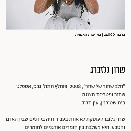
הכובש הלבן. המיצג מסתיים בקריאתו של ברנע לאשקר
"די". אשקר מפסיקה את טקס הרחצה ועונה בערבית: "הלבן
השתלט עליי".
ברבור 24000 | באדיבות האמנית