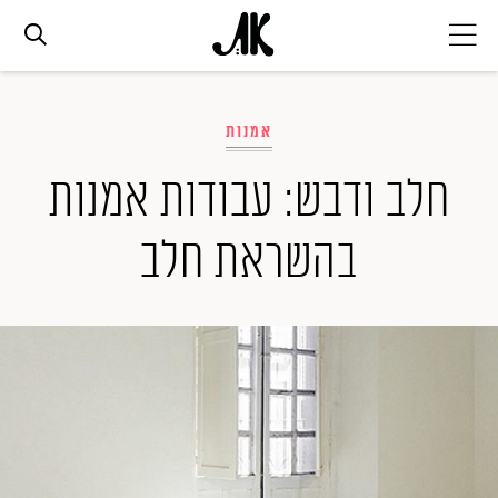
אג׳נדה
אמנות
אופנה
חלב ודבש: עבודות אמנות
בהשראת חלב
ביוטי
סלבס
ערוצים נוספים
המגזין