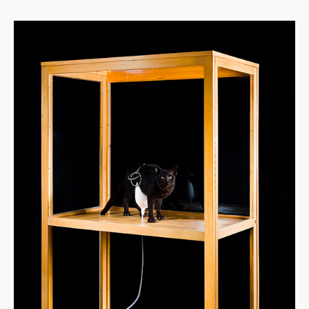
חתול שחור שניצב בחלקה העליון של ויטרינת תצוגה
מוזיאלית, שעטין לבן הוצמד אליו, ומה שנראה כחלב
המטפטף ממנו נקווה בשלולית לבנה בתוך ערימת אספלט
שחורה בחלקה התחתון של הוויטרינה. בעוד החלב מסמל
שפע וחיים, מייצג הפוחלץ מוות, ואילו חתול שחור הוא סימן
למזל רע בתרבויות מסוימות. לא זו בלבד שפוחלץ והפך לחלק
מאוסף מוזיאלי, החתול השחור משמש בעבודה כמפעל
לייצור חלב, שהיקוותו בשלולית לבנה בתוך ערימת אספלט
מחדדת את הביקורת של העבודה על שימושו הנצלני של
האדם במשאבי הטבע ועל סביבתו המתועשת.