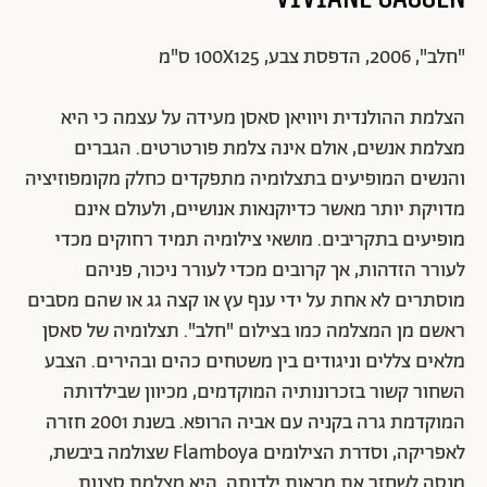
Up to the nose (Fed Up) | צילום באדיבות האמן
Viviane Sassen
"חלב", 2006, הדפסת צבע, 100X125 ס"מ
הצלמת ההולנדית ויוויאן סאסן מעידה על עצמה כי היא
מצלמת אנשים, אולם אינה צלמת פורטרטים. הגברים
והנשים המופיעים בתצלומיה מתפקדים כחלק מקומפוזיציה