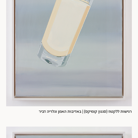
רגישות ללקטוז (סגנון קומיקס) | באדיבות האמן וגלריה דביר