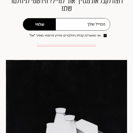
המוצגים בו, העשויים חומר לבן ואחיד, נראים כמונומנטים
אדריכליים ריקים, מעין עיר רפאים שטוחה ומרוקנת, שריד
להבטחה חברתית ולאידאולוגיה שהתפוגגה, וממנה נותר רק
שלד של מבנה כוחני. השימוש שעושה רומן בכלי פרימיטיבי
ופשוט כמו פחם מייצר רישומים קונטרסטיים ומונוכרמטיים,
ובו בזמן נרטיב רפאים אוטופי, הזורח מן הנייר באור אפרפר
של הבטחות לא ממושמות.
רוצה לקבל את מגזין ״את״ למייל? הירשמי לניוזלטר
שלנו
שלחי
אני מאשר/ת קבלת ניוזלטרים ומידע פרסומי מאתר ״את״