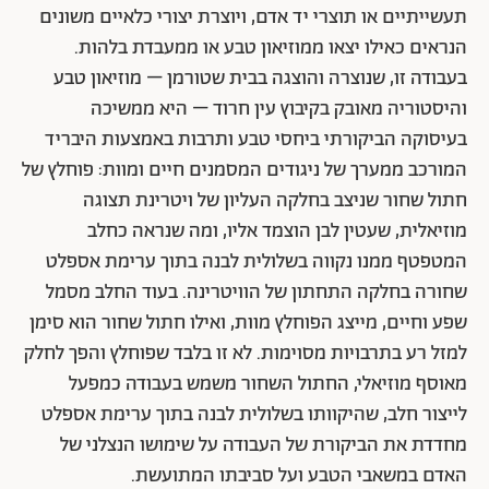
שרון גלזברג
"חלב שחור של שחר", 2008, פוחלץ חתול, גבס, אספלט
שחור וויטרינת תצוגה
בית שטורמן, עין חרוד.
שרון גלזברג עוסקת לא אחת בעבודותיה ביחסים שבין האדם
והטבע. היא משלבת בין חומרים אורגניים לחומרים
תעשייתיים או תוצרי יד אדם, ויוצרת יצורי כלאיים משונים
הנראים כאילו יצאו ממוזיאון טבע או ממעבדת בלהות.
בעבודה זו, שנוצרה והוצגה בבית שטורמן – מוזיאון טבע
והיסטוריה מאובק בקיבוץ עין חרוד – היא ממשיכה
בעיסוקה הביקורתי ביחסי טבע ותרבות באמצעות היבריד
המורכב ממערך של ניגודים המסמנים חיים ומוות: פוחלץ של