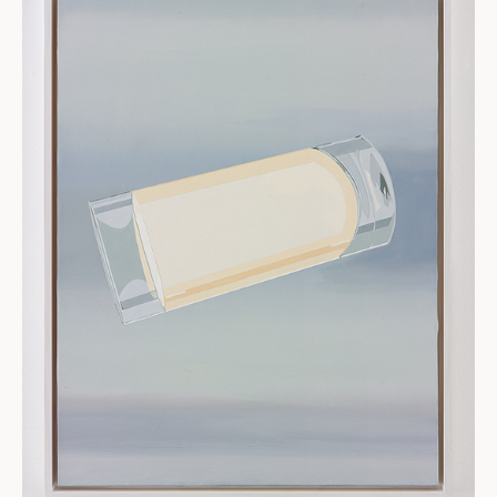
רגישות ללקטוז (סגנון קומיקס) | באדיבות האמן וגלריה דביר