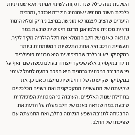
Ivan Puig
Up to the Nose (Fed Up)", 2004 / 2012", טכניקה
מעורבת: מכונית VW מדגם חיפושית, מים, צבע לבן, PVC
וזכוכית
את המיצב Fed Up יצר האמן המקסיקני איוון פוויג לראשונה
ב-2004, עם שובו למקסיקו לאחר תקופת לימודים באירופה,
והוא מייצג את האכזבה מחילופי השלטון במקסיקו. בתחילת
דרכו בשנת 2000 ייצג הנשיא החדש, שהדיח את המפלגה
השלטת מזה כ-70 שנה, תקווה לשינוי אמיתי. אלא שמדיניות
כלכלת השוק החופשי שהנהיג הולידה אכזבה, ומרבית
היעדים שהציב לעצמו לא מומשו. במיצב מדויק ומלא הומור
נראית מכונית פולסוואגן מדגם חיפושית טובעת במה
שנראה כאגם של חלב הממלא את חלל הגלריה מקיר לקיר.
תעשיית הרכב היא אחת התעשיות המפותחות ביותר