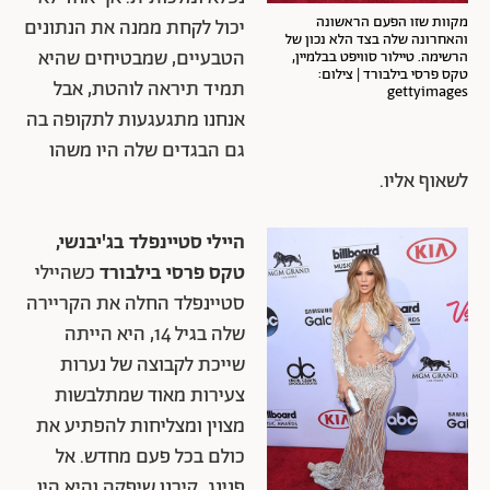
מקוות שזו הפעם הראשונה
יכול לקחת ממנה את הנתונים
והאחרונה שלה בצד הלא נכון של
הטבעיים, שמבטיחים שהיא
הרשימה. טיילור סוויפט בבלמיין,
טקס פרסי בילבורד | צילום:
תמיד תיראה לוהטת, אבל
gettyimages
אנחנו מתגעגעות לתקופה בה
גם הבגדים שלה היו משהו
לשאוף אליו.
היילי סטיינפלד בג'יבנשי,
טקס פרסי בילבורד
כשהיילי
סטיינפלד החלה את הקריירה
שלה בגיל 14, היא הייתה
שייכת לקבוצה של נערות
צעירות מאוד שמתלבשות
מצוין ומצליחות להפתיע את
כולם בכל פעם מחדש. אל
פנינג, קירנן שיפקה והיא היו