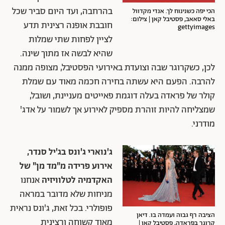
בהרחבה, ועד היום סביר שכל
הכי יפה כשנינוח לך. אנדי מקדוול
באלי סאאב, פסטיבל קאן | צילום:
חובבת אופנה רצינית תדע
gettyimages
לציין לפחות שתי שמלות
שהיא לבשה אז מתוך שינה.
לכן, כשקרוגר שבה וצועדת באירועי הפסטיבל, מצופה ממנה
להרבה. הפעם היא עשתה בחירה חכמה מאוד עם שמלת
קולר של פראדה בעלה דוגמת פאייטים מעניינת, ושובל,
שמצליחה להיות זוהרת מספיק לאירוע אך לשמור על אדג'
מודרני.
ג'נוארי ג'ונס בג'יל סנדר,
אירוע פרידה מ"מד מן" של
האקדמיה לטלוויזיה
אנחנו
מניחות שלא מדובר במראה
פופולרי. בכל זאת, ג'ונס נראית
הציבה רף גבוה ועמדה בו. דיאן
מאוד קשוחה ורצינית
קרוגר בפראדה, פסטיבל קאן |