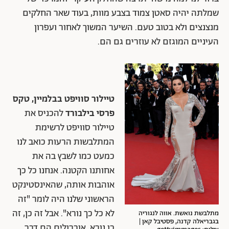
שמלתה יהיה סאטן צמוד בצבע מוות, בעוד שאר החלקים
מנצנצים ולא בטוב טעם. השיער המשוך לאחור ועפרון
העיניים המוגזם לא עוזרים גם הם.
טיילור סוויפט בבלמיין, טקס
פרסי בילבורד
להכניס את
טיילור סוויפט לרשימת
המתלבשות הרעות כואב לנו
כמעט כמו לשבץ בה את
אחותנו הקטנה. אנחנו כל כך
אוהבות אותה, שהאינסטינקט
הראשוני שלנו היה לומר "זה
לא כל כך נורא". אבל זה כן, זה
מתלבשת נואשת. אווה לנגוריה
בגבריאלה קדנה, פסטיבל קאן |
כן נורא. אוברולים הם דבר