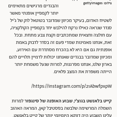
צילום: gettyimages
והבגדים מרגישים מתאימים
יותר לקמפיין אופנתי מאשר
לשטיח האדום, בעיקר מכיוון שמדובר בטוטאל לוק של ג'יל
סנדר שנראה כאילו נרקח להילבש יחד בקמפיין הקולקציה,
עם חולצה וחצאית שמתכתבים וקצת צבע מתחת. ובכל
זאת, אנחנו מאמינות שמדי פעם זה בסדר לדבוק באמת
אופנתית גם אם היא לא בהכרח מסתדרת עם האירוע,
ומכיוון שמדובר בבגדים שאנחנו יכולות לדמיין תלויים להם
בארון שלנו, אנחנו מפרגנות, למרות שנעל משמחת יותר
הייתה משפרת את המצב פלאים.
https://instagram.com/p/21AbwfpxpW/
קייט בלאנשט בגוצ'י, שבוע האופנה של סינגפור
למרות
השמלה המרשימה שלבשה בפסטיבל קאן, המראה האהוב
עלינו השבוע היה דווקא היומיומי יותר של קייט בלאנשט.