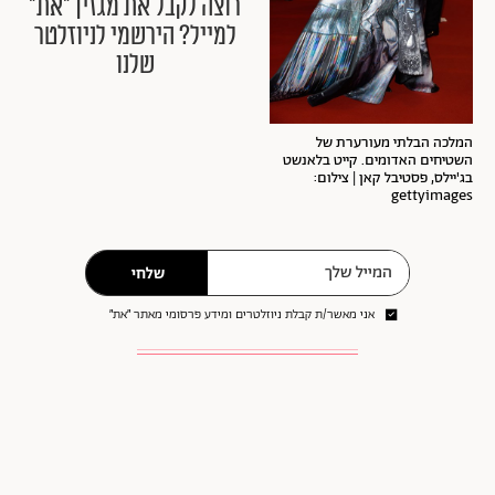
רוצה לקבל את מגזין ״את״
למייל? הירשמי לניוזלטר
שלנו
המלכה הבלתי מעורערת של
השטיחים האדומים. קייט בלאנשט
בג'יילס, פסטיבל קאן | צילום:
gettyimages
שלחי
אני מאשר/ת קבלת ניוזלטרים ומידע פרסומי מאתר ״את״