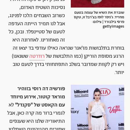
נסיכות השטיח האדום,
שוברת את השיא של עצמה בטעם
כשרוב השבחים הלכו לפנינג,
מחריד. ג'ניפר לופז בצ'רבל זו, טקס
פרסי בילבורד | צילום:
אבל לנו תמיד הייתה העדפה
gettyimages
לטעם של סטיינפלד. ובכן, כל
זה מאחורינו. לאחרונה היא
בוחרת בתלבושות מז'אנר שנראה כאילו עודפי בד יצאו זה
הרגע מסופת הוריקן (כמו התלבושת של
רודרטה
ששנאנו)
ויש רק לקוות שמדובר בשלב התפתחותי בדרך לטעם טוב
יותר.
פורשיה דה רוסי בזוהיר
מוראד קוטור, אירוע מיוחד
עם הקאסט של "סקנדל"
לא
לגמרי ברור מה קרה כאן, אבל
התיאוריה שלנו היא שענפים
שחורים מהגיהינום השתלטו