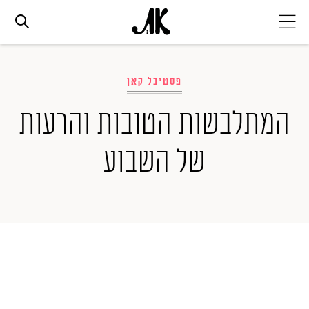
אג׳נדה
פסטיבל קאן
אופנה
המתלבשות הטובות והרעות
של השבוע
ביוטי
סלבס
ערוצים נוספים
המגזין