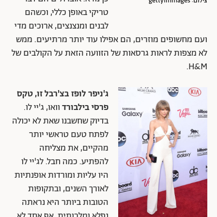
צילום: gettyimmages
טריקי באופן כללי, וכשהם
לבנים ומנצנצים, ארוכים מדי
ועם מחשופים מוזרים, הם אפילו עוד יותר מרתיעים. ממש
לא מצפות לראות גרסאות של הזוועה הזאת על הקולבים של
H&M.
ג'ניפר לופז בצ'רבל זו, טקס
פרסי בילבורד
וואו, ג'יי לו.
בדיוק שחשבנו שאת לא יכולה
לפתח טעם טראשי יותר
מהקיים, את מצליחה
להפתיע. כמה חבל. לג'יי לו
היו עליות ומורדות אופנתיות
לאורך השנים, ובתקופות
הטובות ביותר היא נראתה
נפלא ומלכותית. אף אחד לא