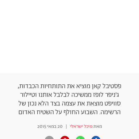
אודות
תרבות ופנאי
מי אנחנו
הפקות אופנה
שירות לקוחות למנויים
תנאי שימוש
עיצוב
מדיניות פרטיות
בריאות
כתבו לנו
הצהרת נגישות
קריירה
יחסים
© יובל סיגלר תקשורת בע"מ 2026
RGB Media
משפחה
Designed, Developed and Powered by
חופש
פסטיבל קאן מוציא את התותחיות הכבדות,
ג'ניפר לופז ממשיכה לבלבל אותנו וטיילור
תוכן מקודם
סוויפט מוצאת את עצמה בצד הלא נכון של
הרשימה. השבוע החולף על השטיח האדום
מאת
מיכל ישראלי
|
20 במאי 2015