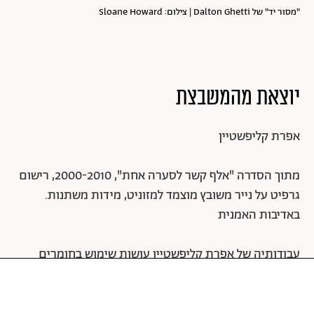
"מסור יד" של Dalton Ghetti | צילום: Sloane Howard
יוצאת מהמשבצת
אפרת קליפשטיין
מתוך הסדרה "אלף קשר לסערה אחת", 2000-2010, רישום
גרפיט על נייר משובץ מוצמד למזוניט, מידות משתנות.
באדיבות האמנית
עבודותיה של אפרת קליפשטיין עושות שימוש בחומרים
יומיומיים, והופכות אותם באמצעים פשוטים לחזיונות רבי
קסם. היא מרבה להשתמש באובייקטים ביתיים ובציוד
משרדי כמו רדידי אלומיניום, כבלי חשמל או אלפי אטבים