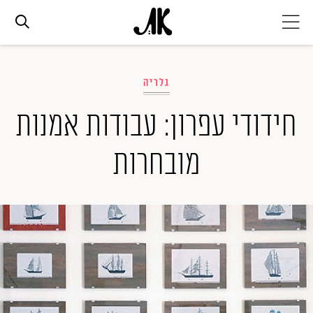
אג׳נדה
גלריה
אופנה
חידודי עפרון: עבודות אמנות
מובחרות
ביוטי
סלבס
ערוצים נוספים
המגזין