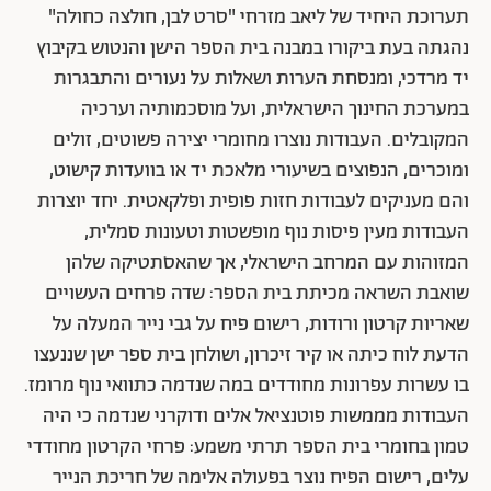
תערוכת היחיד של ליאב מזרחי "סרט לבן, חולצה כחולה"
נהגתה בעת ביקורו במבנה בית הספר הישן והנטוש בקיבוץ
יד מרדכי, ומנסחת הערות ושאלות על נעורים והתבגרות
במערכת החינוך הישראלית, ועל מוסכמותיה וערכיה
המקובלים. העבודות נוצרו מחומרי יצירה פשוטים, זולים
ומוכרים, הנפוצים בשיעורי מלאכת יד או בוועדות קישוט,
והם מעניקים לעבודות חזות פופית ופלקאטית. יחד יוצרות
העבודות מעין פיסות נוף מופשטות וטעונות סמלית,
המזוהות עם המרחב הישראלי, אך שהאסתטיקה שלהן
שואבת השראה מכיתת בית הספר: שדה פרחים העשויים
שאריות קרטון ורודות, רישום פיח על גבי נייר המעלה על
הדעת לוח כיתה או קיר זיכרון, ושולחן בית ספר ישן שננעצו
בו עשרות עפרונות מחודדים במה שנדמה כתוואי נוף מרומז.
העבודות מממשות פוטנציאל אלים ודוקרני שנדמה כי היה
טמון בחומרי בית הספר תרתי משמע: פרחי הקרטון מחודדי
עלים, רישום הפיח נוצר בפעולה אלימה של חריכת הנייר