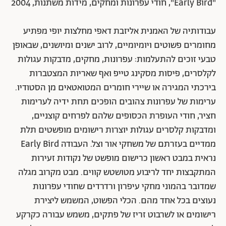
"Early Bird", חודי עפרונות ומחקים, מידות משתנות, 2004
עבודותיה של האמנית אליזבת דאפי מחלצות יופי מפתיע
מחומרים פשוטים ויומיומיים, לרוב ישנים ומיושנים, שבאופן
טבעי זוכים להתעלמות: עפרונות, מחקים, מדבקות עגולות
לקלסרים, פיסות מסקינג טייפ ואף שאריות המצטברות
בירכתי המגירה או שיירי חומרים המטואטאים מן הסטודיו.
ערימות של עפרונות צהובים הופכים תחת ידיה לערימות
חציר, חודי העופרת הכסופים שלהם לפרחים קוצניים,
ומדבקות קלסרים עגולות יוצרות רישומים מופשטים תלת
ממדיים בעזרתם של משחקי אור וצל. העבודה Early Bird
נראית במבט ראשון כרישום מופשט של נקודות זעירות
המתקבצות יחד לריבוע מטושטש קווים. מבט מקרוב מגלה
שמדובר בהמוני מחקי עיפרון ורדרדים שחודי עפרונות
נעוצים בכל אחד מהם. הכלי הפשוט, המשמש ליצירת
רישומים או לשרבוט זריז של פתקים, משמש עבורה כקרקע