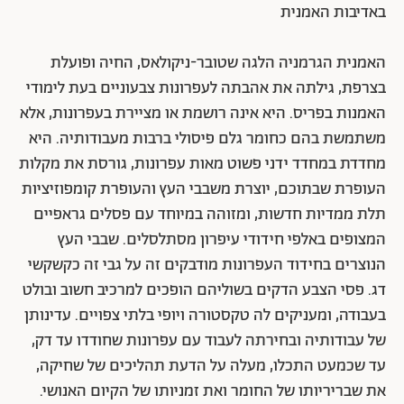
באדיבות האמנית
האמנית הגרמניה הלגה שטובר-ניקולאס, החיה ופועלת
בצרפת, גילתה את אהבתה לעפרונות צבעוניים בעת לימודי
האמנות בפריס. היא אינה רושמת או מציירת בעפרונות, אלא
משתמשת בהם כחומר גלם פיסולי ברבות מעבודותיה. היא
מחדדת במחדד ידני פשוט מאות עפרונות, גורסת את מקלות
העופרת שבתוכם, יוצרת משבבי העץ והעופרת קומפוזיציות
תלת ממדיות חדשות, ומזוהה במיוחד עם פסלים גראפיים
המצופים באלפי חידודי עיפרון מסתלסלים. שבבי העץ
הנוצרים בחידוד העפרונות מודבקים זה על גבי זה כקשקשי
דג. פסי הצבע הדקים בשוליהם הופכים למרכיב חשוב ובולט
בעבודה, ומעניקים לה טקסטורה ויופי בלתי צפויים. עדינותן
של עבודותיה ובחירתה לעבוד עם עפרונות שחודדו עד דק,
עד שכמעט התכלו, מעלה על הדעת תהליכים של שחיקה,
את שבריריותו של החומר ואת זמניותו של הקיום האנושי.