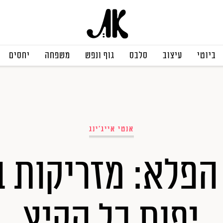
ביוטי
עיצוב
סלבס
גוף ונפש
משפחה
יחסים
אנטי אייג'ינג
הפלא: מזריקות ב
יפות כל הקיץ