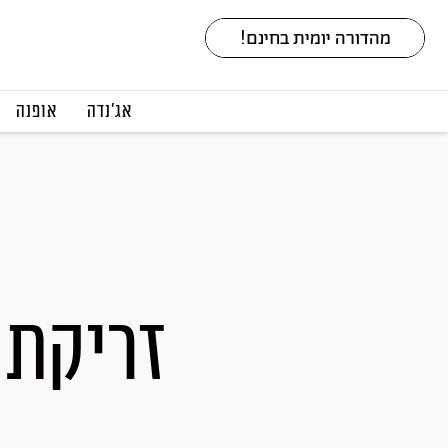
אג׳נדה
אופנה
זריקת 