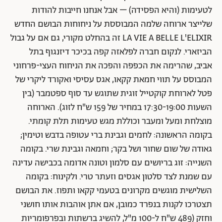
לטעימות (והיא הפסידה) – אבל אנחנו חייבות להודות
שלייצר ארוחה שלמה המבוססת על ניחוחות הבושם החדש
LA VIE A BELLE L'ELIXIR זה בהחלט מקורי, גם אם על גבול
הביזארי. לנקום חברה לפלאזה קפה בכיכר דיזנגוף בתל
אביב, שהרימה את הכפפה והפכה את הניחוח העצי-פרחוני
המבוסס על תווי חמאת קקאו, אגס עסיסי ואקורד ליקרי של
פטל לארוחת קוקטייל זוגית שתוגש עד סוף ספטמבר (בין
השעות 17:30-19:00 במחיר של 159 ש"ח לזוג). הארוחה
מוצלחת ומעל ומעבר וכוללת מגש טעימות תלת קומתי.
בקומה הראשונה: לחמים וגבינת ברי עטופה בדבש וטימין;
גאודה של שום שחור ושל בקר; וחמאה וגבינת שרי. בקומה
השנייה: זוג בריושים עם סלמון וטונה אדומה בכבישה עדינה
עם שמנת לצד סלטון אגסים וזעתר טרי. ולקינוח: בקומה
השלישית מוגשים מקרונים בטעמי קקאו ותפוז. את הבושם
תצטרכו לקנות בנפרד כמובן, אם אתן אוהבות אותו חושני
וחזק (489 ש"ח ל-100 מ"ל, להשיג ברשתות ובפרפומריות