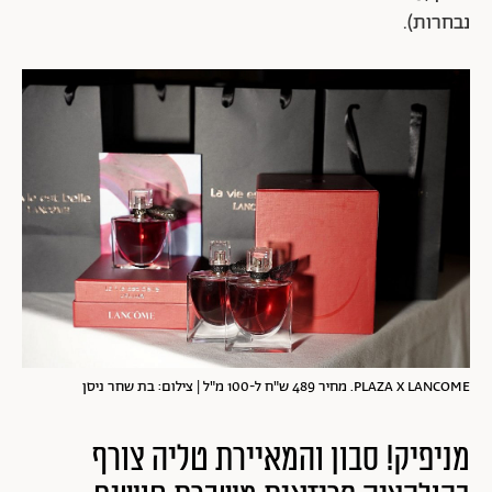
נבחרות).
PLAZA X LANCOME. מחיר 489 ש"ח ל-100 מ"ל | צילום: בת שחר ניסן
מניפיק! סבון והמאיירת טליה צורף