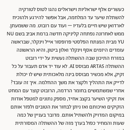
כעשרים אלף ישראליות וישראלים נהגו לטוס לטורקיה
להשתלת שיער עד המלחמה, אבל אפשר להירגע ולהוכיח
לארדואן שיש חיים בלעדיו – ועוד עם רובוט. מה ששמעתן.
ממש לאחרונה נפתחה קליניקה חדשה ברמת אביב בשם NU
YU מבית המנתח הפלסטי פרופסור אייל וינקלר, שבראשה
עומדים היזמים אסף וינקלר ואלון ביטון, והיא הראשונה
במזרח התיכון שבה ההשתלה נעשית על ידי רובוט
ההשתלה ARTAS מבוסס AI. לא עוד יד אדם תעבור על כל
זקיק, אלא מכשיר מבוסס בינה מלאכותית שיש לו יכולת
לדייק את התהליך ולקצר את משך ההחלמה. איך זה עובד?
אחרי שמשתמשים בחומר הרדמה, הרובוט קוצר עם המחט
את זקיקי השיער בקצב אחיד, מספק נתונים למטפל אודות
הזקיקים ואיכותם ואז ניתן לבחור את הטובים ולפזר אותם
במיקום המדויק ולהשתיל אותם. מדובר בעניין של כמה
שעות והמחיר כפול בערך מזה של ההשתלה המסורתית