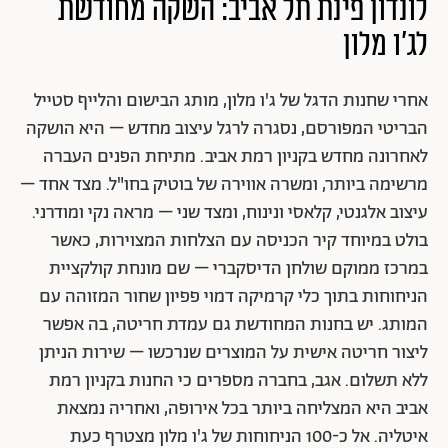
לונדון פינת תל אביב: השקה מחודשת
לג'ו מלון
אחרי שחנות הדגל של ג'ו מלון, מותג הבישום והלייף סטייל
הבריטי המפורסם, נסגרה לרגל עיצוב מחדש – היא הושקה
לאחרונה מחדש בקניון רמת אביב. מתיחת הפנים העברה
מרשימה ביותר, ומשרה אווירה של בוטיק בחו"ל. מצד אחד –
עיצוב אלגנטי, קלאסי ונינוח, ומצד שני – מראה נקי ומודרני.
בולט במיוחד קיר הכניסה עם הצלחות המצוירות, כאשר
במרכז ממוקם שולחן הדיסקברי – שם מונחת קולקציית
הניחוחות בתוך כלי קרמיקה דמוי פפיון שחור המזוהה עם
המותג. יש בחנות המחודשת גם עמדת חריטה, בה אפשר
ליצור חריטה אישית על המוצרים שנרכשו – שירות הניתן
ללא תשלום. אגב, בחברה מספרים כי החנות בקניון רמת
אביב היא המצליחה ביותר בכל אירופה, ואחריה נמצאת
איטליה. אל כ-100 הניחוחות של ג'ו מלון מצטרף כעת