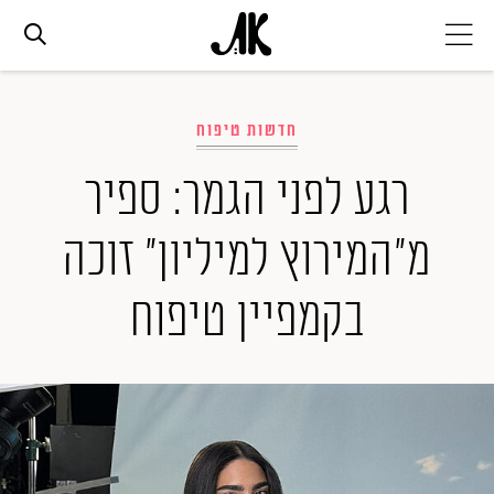
אג׳נדה
חדשות טיפוח
אופנה
רגע לפני הגמר: ספיר
מ"המירוץ למיליון" זוכה
ביוטי
בקמפיין טיפוח
סלבס
ערוצים נוספים
המגזין