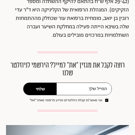
(29-42 אלף ש"ח בהתאם להיקף ההשתלה ומספר
הזקיקים). המנהלת הרפואית של הקליניקה היא ד"ר עדי
רובין בן יואב, מומחית ברפואת עור שכחלק מההתמחות
שלה בשיבא הייתה פעילה במחלקת השיער ועברה
השתלמויות במרכזים מובילים בעולם.
רוצה לקבל את מגזין ״את״ למייל? הירשמי לניוזלטר
שלנו
שלחי
אני מאשר/ת קבלת ניוזלטרים ומידע פרסומי מאתר ״את״