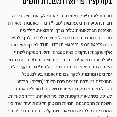
בקולקציה פריזאית משכרת חושים
מוכנות לעוד פינוק באווירה פריזאית? לקראת ראש השנה
חברת הטיפוח הבינלאומית "סבון" חברה לאומנית ומאיירת
האופנה הבינלאומית טליה צורף, והתוצאה: קולקציה
מרהיבה במהדורה מוגבלת של מוצרים לפנים, לגוף ולנפש
בשם THE LITTLE MARVELS OF PARIS. לצורף מעל 100
אלף עוקבות ועוקבים באינסטגרם, והיא הספיקה לשתף
פעולה עם בתי אופנה כמו פנדי, ורסצ'ה ומוסקינו, ועם מגזין
האופנה ווג. היא מככבת גם בפיד של ג'יג'י חדיד (45 מיליון
עוקבים) ומוזמנת לסקר שבועות אופנה בעולם. בכל
המוצרים משולבת תמצית פרח הלינדן (טיליה), הידוע
בסגולותיו המרגיעות. האיורים של צורף מובילים אותנו
לשוטט בסמטאות הקטנות של עיר האורות, דרך המסעדות,
השכונות המסוגננות, חנויות הבוטיק הקטנות ועוד ועוד. בין
המוצרים בקולקציה תמצאו בושם קליל בניחוח הדרי פרחוני