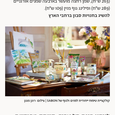
(263 ש"ח), שמן רחצה מועשר בארבעה שמנים אורגניים
(289 ש"ח) ופילינג גוף מזין (109 ש"ח).
להשיג בחנויות סבון ברחבי הארץ
קולקציית טיפוח ייחודית לפנים ולגוף של SABON | צילום: רונן מנגן