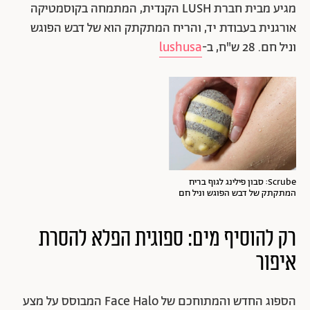
מגיע מבית חברת LUSH הקנדית, המתמחה בקוסמטיקה
אורגנית בעבודת יד, והריח המתקתק הוא של דבש הפוגש
וניל חם. 28 ש"ח, ב-
lushusa
Scrube: סבון פילינג לגוף בריח
המתקתק של דבש הפוגש וניל חם
רק להוסיף מים: ספוגית הפלא להסרת
איפור
הספוג החדש והמתוחכם של Face Halo המבוסס על מצע