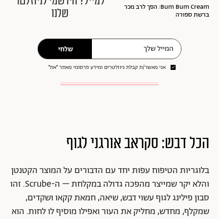
למייל? הירשמי לניוזלטר
Bum Bum Cream: הפך לרב מכר
שלנו
ברשת ספורה
שלחי
אני מאשר/ת קבלת ניוזלטרים ומידע פרסומי מאתר ״את״
הכל דבש: סקראב אורגני לגוף
בלוגריות הטיפוח עפות יחד עם הדבורים על המוצר הקטנטן
והלא יקר שמייצר מהפכה גדולה במקלחת – ה-Scrube. זהו
סבון פילינג לגוף עשוי דבש, שיאה, חמאת קקאו ושקדים,
שמקלף, מחדש, מחליק את העור ואפילו מוסיף לו לחות. הוא