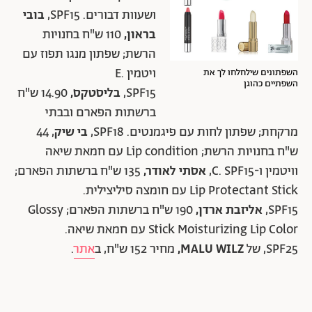
ושעוות דבורים. SPF15,
בובי
בראון,
110 ש"ח בחנויות
הרשת; שפתון מנגו תפוז עם
ויטמין E.
השפתונים שילחלחו לך את
השפתיים כהוגן
SPF15,
בליסטקס,
14.90 ש"ח
ברשתות הפארם ובבתי
מרקחת; שפתון לחות עם פיגמנטים. SPF18,
בי שיק
, 44
ש"ח בחנויות הרשת; Lip condition עם חמאת שיאה
וויטמין ו-C. SPF15,
אסתי לאודר,
135 ש"ח ברשתות הפארם;
Lip Protectant Stick עם חומצה סיליצילית.
SPF15,
אליזבת ארדן,
190 ש"ח ברשתות הפארם; Glossy
Stick Moisturizing Lip Color עם חמאת שיאה.
SPF25, של
MALU WILZ,
מחיר
152 ש"ח, ב
אתר
.