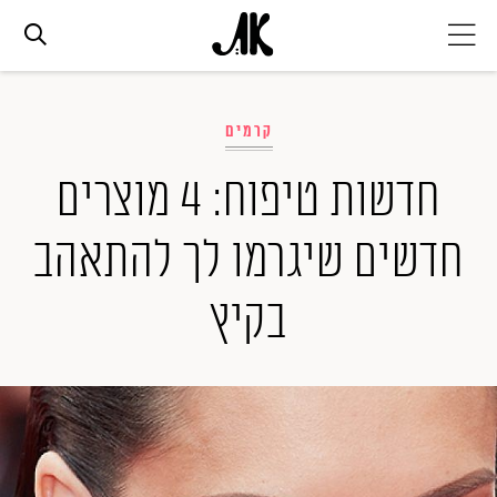
אג׳נדה
קרמים
אופנה
חדשות טיפוח: 4 מוצרים
חדשים שיגרמו לך להתאהב
ביוטי
בקיץ
סלבס
ערוצים נוספים
המגזין