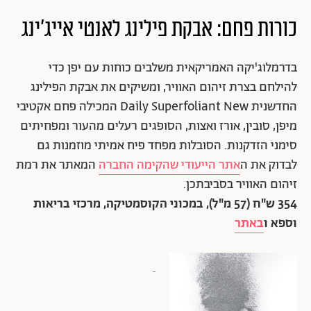
כורות פחם: אבקת פילינג לאנטי אייג'ינג
בדרמלוג'יקה האמריקאית משלבים כוחות עם יפן כדי
להילחם בצרת זיהום האוויר, ומשיקים את אבקת הפילינג
החדשנית Daily Superfoliant New המכילה פחם אקטיבי
מיפן, סובין, אורז ואצות, הסופגים רעלים מהעור ומפחיתים
סימני הזדקנות. הסובלות מפחד פיח אמיתי מוזמנות גם
לבדוק את ה
אתר הייעודי שהקימה החברה
המאתר את רמת
זיהום האוויר בסביבתכן.
354 ש"ח (57 מ"ל), במכוני הקוסמטיקה, מרכזי בריאות
וספא ו
באתר