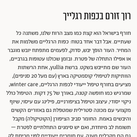
רוך זורם בכפות רגלייך
חורף בישראל הוא קצת כמו מצב הרוח שלנו, משתנה כל
שעתיים. אבל דבר אחד בטוח: כפות הרגליים משלמות את
המחיר. העור הופך יבש, סדוק, לפעמים מתפתח יובש מוגבר
או אפילו התחלה של פטרת. ובזמן שכולנו עטופות בגרביים,
העור שם מתייבש בשקט. ברשת yullia, אחת הרשתות
הוותיקות לטיפולי קוסמטיקה בארץ (עם מעל 20 סניפים),
מציעים בחורף טיפול ייעודי לכפות הרגליים, winter care,
שמרגיש כמו חופשה קטנה, באורך של 75 דקות. הטיפול כולל
ניקוי יסודי, עיצוב וטיפול בציפורניים, פילינג עם עיסוי, שיוף
מקצועי עם מכונה סטרילית שמטפלת גם באזורים הקשים
והיבשים באמת. החומר סביב הציפורן (הקוטיקולה) מקבל
תשומת לב מיוחדת, ואם יש סימנים התחלתיים לפטרת –
גם הם מקבלים מענה, עם חומרים ייעודיים לפני מריחת לק