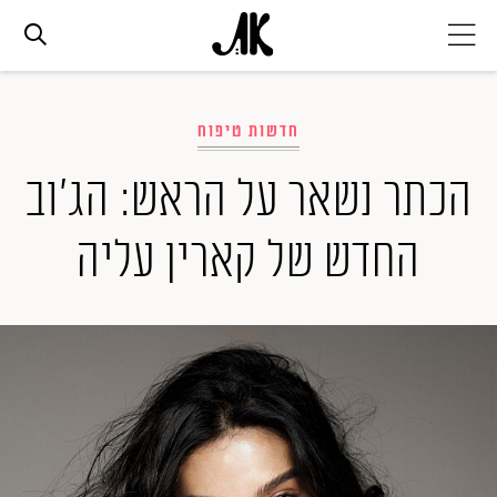
אג׳נדה
חדשות טיפוח
אופנה
הכתר נשאר על הראש: הג'וב
החדש של קארין עליה
ביוטי
סלבס
ערוצים נוספים
המגזין