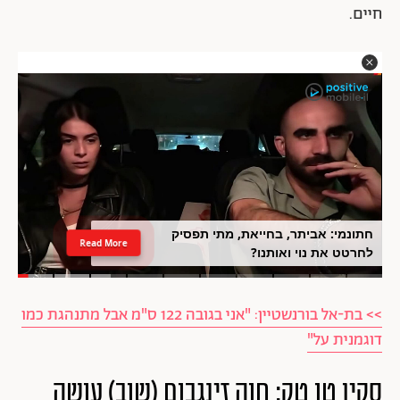
חיים.
חתונמי: אביתר, בחייאת, מתי תפסיק
Read More
לחרטט את נוי ואותנו?
>> בת-אל בורנשטיין: "אני בגובה 122 ס"מ אבל מתנהגת כמו
דוגמנית על"
סקין טו טק: חוה זינגבום (שוב) עושה