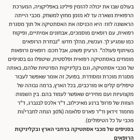
בעולם שבו את יכולה להזמין פילינג באפליקציה, המערכת
הרפואית נשארה עד לא מזמן מחוץ למשחק. מכבי הייתה
הראשונה לזוז: היא הכניסה את האסתטיקה אל תוך מסגרת
רפואית, עם רופאים מוסמכים, אבחונים אמיתיים, ופיקוח
כמו שמגיע לך. ועכשיו, מהלך חדש: "נבחרת הרופאים
בשיתוף פעולה". הרעיון פשוט, אבל חכם: רופאים ורופאות
מומחים באסתטיקה רפואית ופלסטית, שיטפלו גם בסניפים
של מכבי אסתטיקה, וגם בקליניקות הפרטיות שלהם, באותה
מסגרת מוכרת ומסודרת. בפועל, זה אומר שאפשר לעבור
טיפולים קלים או מורכבים, בכל הארץ, ברמה גבוהה של
מקצועיות ועם מחירים שאפשר לעמוד בהם. בין השמות:
הצוות של פרופ’ ברנע מאיכילוב, ד"ר אלכס לבנברג, ד"ר
מחמוד זידאן וד"ר פארס סלאמה (30% הנחה לחברי/ות
מכבי על כל הטיפולים).
בסניפים של מכבי אסתטיקה ברחבי הארץ ובקליניקות
הרופאים