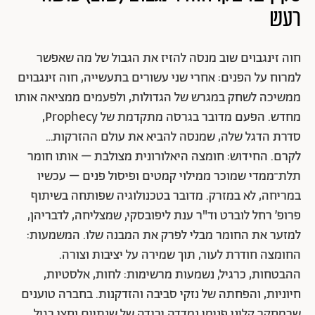
רעש
חוה זינגבוים שוב מנסה להזיז את הגבול של מה שאפשר
למרוח על הפנים: אחרי שני עשורים בתעשייה, חוה זינגבוים
ממשיכה לשחק במגרש של הגדולות, ולפעמים ממציאה אותו
מחדש. הפעם מדובר בגרסה מתקדמת של Prophecy,
סדרת הדגל שלה, שמנסה להביא את עולם ההזרקות…
לקרם. החידוש: חומצה היאלורונית מצולבת – אותו חומר
תלת־ממדי שמוכר ממילוי קמטים ופיסול פנים – עכשיו
במריחה, לא במזרק. מדובר בטכנולוגיה שפותחה בשיתוף
פרופ’ רחל לוברט וד"ר ענת ליפובסקי, שמצליחה, לדבריהן,
למזער את החומר מבלי לפרק את המבנה שלו. המשמעות:
החומצה חודרת לעור, תוך שמירה על יציבות וצורה.
ההבטחות, כרגיל, נשמעות מרשימות: לחות, אלסטיות,
חיוניות, והפחתה של נזקי סביבה והזדקנות. בחברה טוענים
שבמחקר קליני פנימי נמדדה ירידה של שנתיים וחצי בגיל