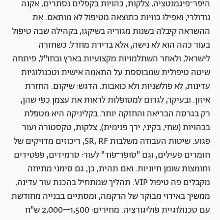
היפר־פיגמנטציה, צלקות, כהויות בקפלים נסתרים, אקנה
נודולרי, ואפילו כוויות כתוצאה מטיפול לא מותאם. את
ההשראה קיבלה בשנות מגוריה בשיקגו, בקהילה שבה טיפול
בעור כהה הוא לא נישה, אלא ברירת מחדל. כשחזרה
לישראל, ולאחר השתלמויות מקצועיות בארץ ובחו"ל, פיתחה
שיטה טיפולית שמבוססת על התאמה אישית וטכנולוגיות
עדינות, לא פולשניות ולא כואבות. הדגש: שיקום. החזרת
איזון. ובעיקר, לגרום למטופלות לראות את עצמן כפי שהן,
רק בגרסה הבריאה והחזקה יותר. בקליניקה היא מטפלת
בכהויות (שחי, בקיני, ירך פנימית), צלקות, טקסטורה ועור
פגוע. שיטות העבודה משלבות SR, RF, ריכוזים מדויקים של
חומרים פעילים, וגם "סופר־פוד" לעור: סרמידים, פפטידים
וחומצות שומן חיוניות. ואם תהית, כן, גם סימני מתיחה
מקבלים פה טיפול VIP. תהליך שמתחיל בהכנת עור עדינה,
ממשיך באידוי מבוקר של הרקמה, ומסתיים בבנייה מחודשת
עם טכנולוגיית פוליגורציה. מחירים: 1,500–2,000 ש"ח