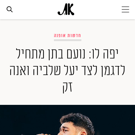
אג׳נדה
חדשות אופנה
אופנה
יפה לו: נועם בתן מתחיל
לדגמן לצד יעל שלביה ואנה
ביוטי
זק
סלבס
ערוצים נוספים
המגזין