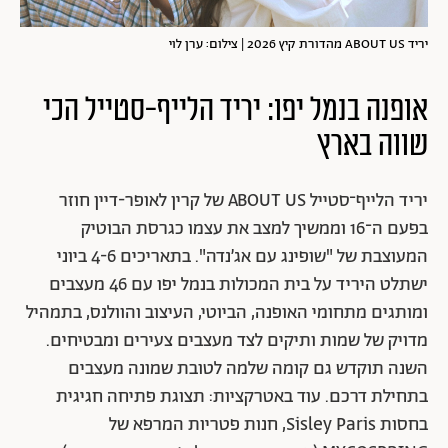
יריד ABOUT US מהדורת קיץ 2026 | צילום: ערן לוי
אופנה בנמל יפו: יריד הלייף-סטייל הכי
שווה בארץ
יריד הלייף־סטייל ABOUT US של קרין לאופר-דיין חוזר
בפעם ה־16 וממשיך למצב את עצמו כגרסת הבוטיק
המעוצבת של "שופינג עם אג׳נדה". בתאריכים 4-6 ביוני
ישתלט היריד על בית המכולות בנמל יפו עם 46 מעצבים
ומותגים מתחומי האופנה, הביוטי, העיצוב והוולנס, בתמהיל
מדויק של שמות ותיקים לצד מעצבים צעירים ומבטיחים.
השנה תוקדש גם קומה שלמה לטובת שמונה מעצבים
בתחילת דרכם. עוד באטרקציות: תצוגת פתיחה חגיגית
בחסות Sisley Paris, חנות פטריות המרפא של