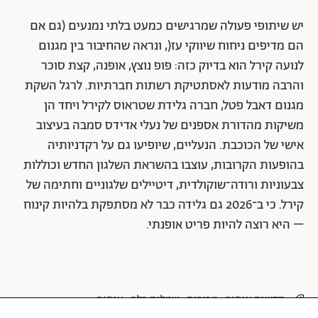
יש שיתופי פעולה שמרגישים כמעט בלתי נמנעים (גם אם
הם מדיפים ניחוח שיווקי עז(, ונראה שהחיבור בין מגנום
לנועה קירל הוא בדיוק כזה: פופ נוצץ, אופנה, קצת סוכר
והרבה מודעות לאסתטיקת רשתות חברתיות. לרגל השקת
מגנום דאבל פטל, חברה גלידת שטראוס לקירל ויחד הן
משיקות מהדורת אספנים של נעלי אדידס סמבה בעיצוב
אישי של הכוכבת. הנעליים, שיופיעו גם על רקדניותיה
בהופעות הקרובות, עוצבו בהשראת השלגון החדש וכוללות
צבעוניות ורודה־שוקולדית, דיטיילים שלגוניים וחתימה של
קירל. כי ב־2026 גם גלידה כבר לא מסתפקת בלהיות קינוח
– היא רוצה להיות פריט אופנתי.
חדשות אופנה
מכירות
שמלות כלה
אופנה