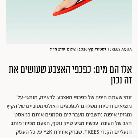
TEKEES AQUA לסטורי, קיץ 2026 | צילום: יח"צ חו"ל
אלו הם מים: כפכפי האצבע שעושים את
זה נכון
זוהי שעתם היפה של כפכפי האצבע. לראייה, מותגי-על
מוציאים ורסיות משלהם לכפכפים האולטימטיביים של הקיץ
ומגזיני אופנה נחשבים מעבר לים מסמנים אותם כמאסט
האב של העונה. עכשיו מגיע טייק נוסף, הפעם מכיוון מותג
הנעליים הקנדי TKEES, שבוזק אווירת Y2K על כל העסק