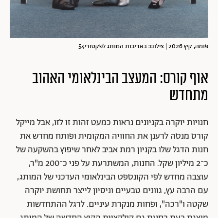
פומה, קיץ 2026 | צילום: באדיבות המותג לפקטורי54
אוף קורס: המעצב הבינלאומי האהוב
מתחדש
חנויות יוקרה בקניונים נראות כמעט זהות זו לזו, אבל מייקל
קורס מנסה לרענן את החוויה המקומית ופותח מחדש את
חנות הדגל שלו בקניון רמת אביב לאחר שיפוץ בהשקעה של
כ־2 מיליון שקל. החנות, המשתרעת על פני כ־200 מ"ר,
עוצבה מחדש לפי הקונספט הבינלאומי העדכני של המותג,
עם הרבה עץ, גוונים טבעיים וניסיון לייצר תחושת יוקרה
שקטה ו"רכה", ופחות מנקרת עיניים. לרגל ההתחדשות
מוצגת כעת בחנות גם קולקציית הקיץ החדשה של המותג,