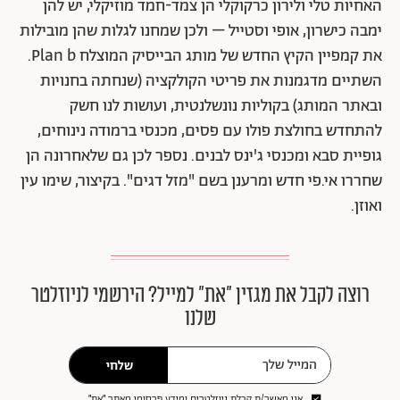
האחיות טלי ולירון כרקוקלי הן צמד-חמד מוזיקלי, יש להן
ימבה כישרון, אופי וסטייל – ולכן שמחנו לגלות שהן מובילות
את קמפיין הקיץ החדש של מותג הבייסיק המוצלח Plan b.
השתיים מדגמנות את פריטי הקולקציה (שנחתה בחנויות
ובאתר המותג) בקוליות נונשלנטית, ועושות לנו חשק
להתחדש בחולצת פולו עם פסים, מכנסי ברמודה נינוחים,
גופיית סבא ומכנסי ג'ינס לבנים. נספר לכן גם שלאחרונה הן
שחררו אי.פי חדש ומרענן בשם "מזל דגים". בקיצור, שימו עין
ואוזן.
רוצה לקבל את מגזין ״את״ למייל? הירשמי לניוזלטר
שלנו
שלחי
אני מאשר/ת קבלת ניוזלטרים ומידע פרסומי מאתר ״את״