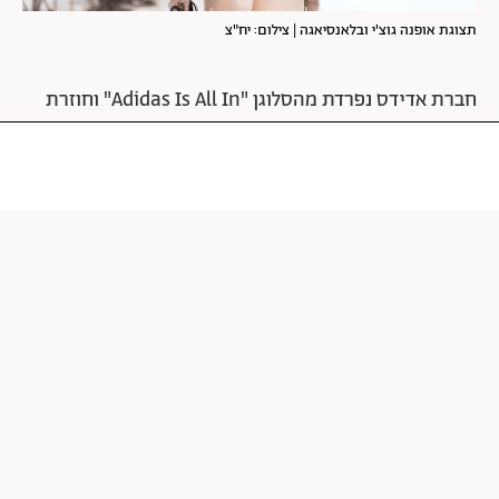
תצוגת אופנה גוצ'י ובלאנסיאגה | צילום: יח"צ
חברת אדידס נפרדת מהסלוגן "Adidas Is All In" וחוזרת
לסלוגן המיתולוגי שלה משנת 2004: "Impossible Is
"Nothing.
מועצת האופנה האמריקאית הכריזה כי שבוע האופנה בניו
יורק, שיתקיים ב־8 בספטמבר, ישלב אירועים דיגיטליים לצד
תצוגות מול קהל.
חדשות אופנה
אופנה
ולנטינו
גוצ'י
דורין פרנקפורט
אופנה ישראלית