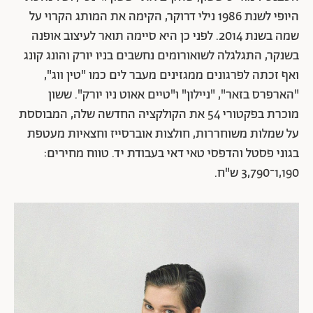
היופי לשנת 1986 נילי דרוקר, הקימה את המותג הקרוי על
שמה בשנת 2014. לפני כן היא סיימה תואר לעיצוב אופנה
בשנקר, התגלגלה לשואורומים נחשבים בניו יורק והונג קונג
ואף זכתה לפרגונים ממגזינים מעבר לים כמו "טין ווג",
"הארפרס בזאר", "ניילון" ו"טיים אאוט ניו יורק". ששון
מוכרת בפקטורי 54 את הקולקציה החדשה שלה, המבוססת
על שמלות משוחררות, חולצות אוברסייז וחצאיות מעטפת
בגוני פסטל והדפסי טאי דאי בעבודת יד. טווח מחירים:
1,190־3,790 ש"ח.