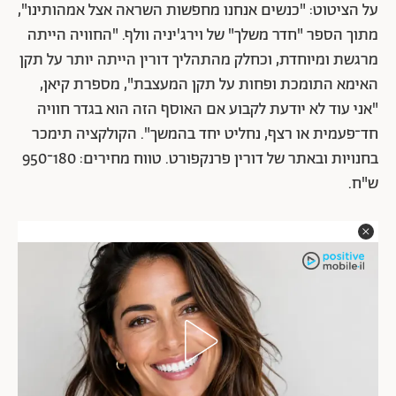
על הציטוט: "כנשים אנחנו מחפשות השראה אצל אמהותינו",
מתוך הספר "חדר משלך" של וירג'יניה וולף. "החוויה הייתה
מרגשת ומיוחדת, וכחלק מהתהליך דורין הייתה יותר על תקן
האימא התומכת ופחות על תקן המעצבת", מספרת קיאן,
"אני עוד לא יודעת לקבוע אם האוסף הזה הוא בגדר חוויה
חד־פעמית או רצף, נחליט יחד בהמשך". הקולקציה תימכר
בחנויות ובאתר של דורין פרנקפורט. טווח מחירים: 180־950
ש"ח.