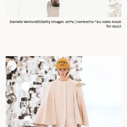
תצוגת אופנה גוצ'י ובלאנסיאגה | צילום: Daniele Venturelli/Getty Images
for Gucci