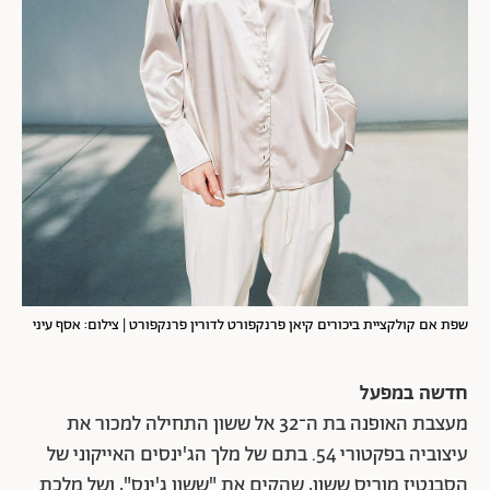
שפת אם קולקציית ביכורים קיאן פרנקפורט לדורין פרנקפורט | צילום: אסף עיני
חדשה במפעל
מעצבת האופנה בת ה־32 אל ששון התחילה למכור את
עיצוביה בפקטורי 54. בתם של מלך הג'ינסים האייקוני של
הסבנטיז מוריס ששון, שהקים את "ששון ג'ינס", ושל מלכת