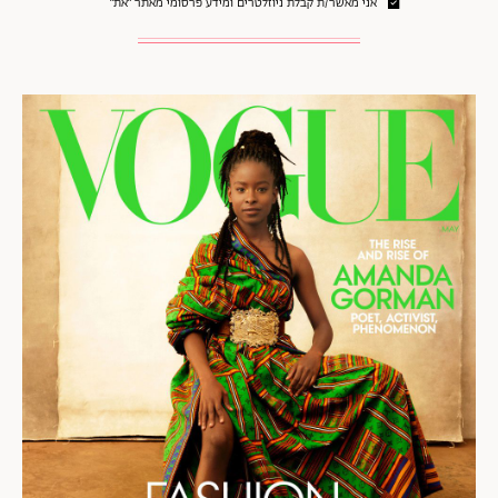
אני מאשר/ת קבלת ניוזלטרים ומידע פרסומי מאתר ״את״