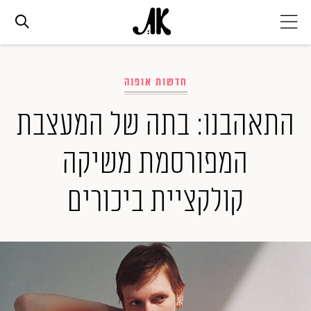
אג׳נדה
חדשות אופנה
אופנה
התאהבנו: בתה של המעצבת
המפורסמת משיקה
ביוטי
קולקציית ביכורים
סלבס
ערוצים נוספים
המגזין