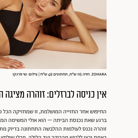
ZOHARA. חזיה 115 ש"ח, תחתונים 49 ש"ח | צילום: שי פרנקו
אין כניסה לברזלים: זוהרה מציגה 
החיפוש אחר החזייה המושלמת, זו שמחזיקה הכל כמ
ברגע שאת נכנסת הביתה – הוא אולי המשימה המא
זוהרה נכנס לעולמות ההלבשה התחתונה בדיוק מתו
באמת ירצו ללבוש מהבוקר ועד הלילה, מבלי שילחץ או 