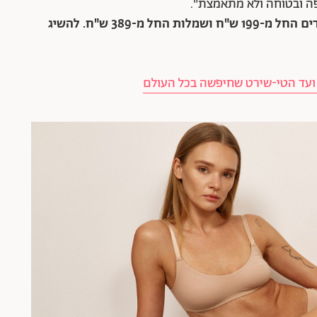
פה ובטוחה ולא מתאמצת".
מחירים: טי-שירטים החל מ-129 ש"ח, ג'ינסים קצרים החל מ-199 ש"ח ושמלות החל מ-389 ש"ח. להשיג
 ועד הטי-שירט שחיפשה בכל העולם