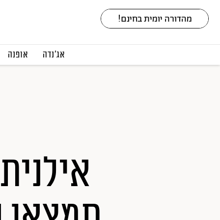
אג׳נדה
אופנה
אילנית 
תמצאו ש