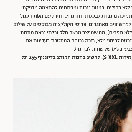
 ללא ברזלים, במגוון גזרות ומפתחים להתאמה מדויקת:
מיכה מוגברת לבעלות חזה גדול, חזיות עם מפתח עגול
מחשופים מאתגרים. פריטי הקולקציה מבוססים על שילוב
 כותנה טבעית ונושמת לטכנולוגיית Seamless (ללא תפרים), מה שמייצר מראה חלק ובלתי נראה מתחת
שורטס לכיסוי מלא, גזרה גבוהה המחטבת בעדינות את
בעי בסיס של שחור, לבן וגוף.
מחירים: תחתונים 49 ש"ח, חזיות 100-225 ש"ח (מידות S-XXL). להשיג בחנות המותג בדיזנגוף 255 תל