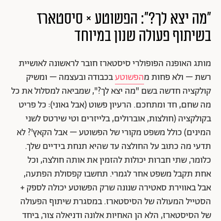
"מה יצא לך?": הפשוטע × סיסטארז
בשיתוף פעולה שנון במיוחד
מותג האופנה הפופולרי סיסטארז חובר לראשונה לאושיית
רשת – ולא פחות מ
הפשוטע
בכבודה ובעצמה – ומשיק
קולקציה חדשה בשם "מה יצא לך?", שמביאה למסלול את כל
מה שחם, חד ומתחכם. הרעיון פשוט (אבל גאוני): כל פריט
בקולקציה (חולצות, אוברולים, בלייזרים וטי שירטס לשני
המינים) כולל משפט מקורי של הפשוטע – אבל הקאץ'? לא
תדעי מה כתוב על החולצה עד שהיא תנחת בידיים שלך.
כלומר, שתי חברות יכולות להזמין את אותה חולצה, וכל
אחת תקבל משפט אחר לגמרי. תחשבו קפסולת הפתעה,
אבל באווירת סאטירה שנונה שרק הפשוטע יכולה לספק +
הסטייל המעולה של הסיסטארז. במסגרת שיתוף הפעולה
של הסיסטארז, הלא הן האחיות אלונה ודניאלה צור, ביחד