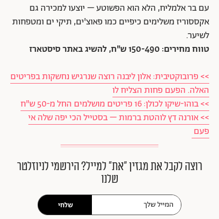
עם בר אלמליח, הלא הוא הפשוטע – יוצעו למכירה גם
אקססוריז משלימים כיפיים כמו פאוצ'ים, תיקי ים ומטפחות
לשיער.
טווח מחירים: 150-490 ש"ח, להשיג באתר סיסטארז
>> פרובוקטיבית: אלון ליבנה רוצה שנרגיש נחשקות בפריטים
האלה. הפעם פחות הצליח לו
>> בוהו-שיקו לכולן: 16 פריטים מושלמים החל מ-50 ש"ח
>> אורנה דץ לוהטת ברמות – בסטייל הכי יפה שלה אי
פעם
רוצה לקבל את מגזין ״את״ למייל? הירשמי לניוזלטר
שלנו
שלחי