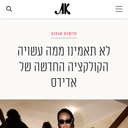
אג׳נדה
חדשות אופנה
אופנה
לא תאמינו ממה עשויה
הקולקציה החדשה של
ביוטי
אדידס
סלבס
ערוצים נוספים
המגזין