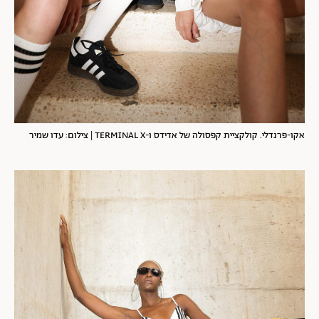
אקו-פרנדלי. קולקציית קפסולה של אדידס ו-TERMINAL X | צילום: עדו שמיר