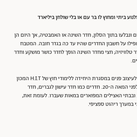
וע ביתי ומחוץ לו בר עם או בלי שולחן ביליארד
נבלעו בתוך הסלון, חדר השינה או האמבטיה, אך היום הן
ילו על חשבון החדרים שהיו עד כה בגדר חובה. המטבח
 טלוויזיה; חצי מחדר השינה הופך לחדר כושר מושקע וחדר
ם.
לדברי גלית אבינועם, אדריכלית פנים, מרצה בקורס לעיצוב פנים במסגרת היחידה ללימודי חוץ של H.I.T המכון
הטכנולוגי חולון, חדרים ייעודיים היו קיימים הרבה לפני המאה ה-20. חדרים כמו חדר עישון לגברים, חדר
ת ובבתי האצילים המפוארים במאות שעברו. לעומת זאת,
י במערך ריהוט ספציפי.