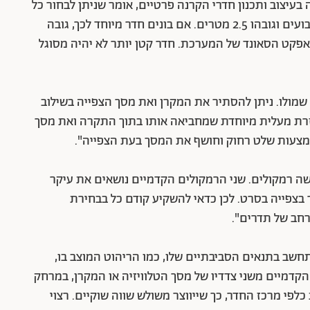
בעיצוב ותכנון חדרי הקרנה פרטיים, אומר שניתן לבחור כל
חדר בבית בתנאי שגודלו המינימלי הוא 25 מטרים רבועים וגובהו 2.5 מטרים. אם בונים חדר מיוחד לכך, גובה
ים, כדי לא לאבד מאפקט הסאונד של המערכת. חדר קטן יותר לא יהיה מסוגל
 שמולו. ניתן להסתיר את המקרן ואת מסך הצפייה בשילוב
זרת מעלית מיוחדת שמחביאה אותו בתוך התקרה ואת מסך
אמצעות שלט רחוק וחושף את המסך בעת הצפייה".
שה רמקולים. שני הרמקולים הקדמיים נושאים את עיקר
בצפייה בסרט. לכן כדאי להשקיע קודם כל בבחירת
רחב של תדרים".
שב בתנאים הסביבתיים שלו, כמו הריהוט המוצב בו,
קדמיים משני צדדיו של מסך הטלוויזיה או המקרן, במרחק
טימטרים מהקיר ובזווית של 45 מעלות כלפי מרכז החדר, כך שייווצר משולש שווה שוקיים. רצוי