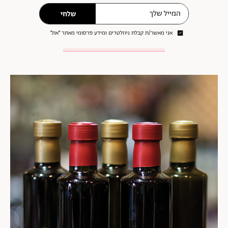
שלחי
אני מאשר/ת קבלת ניוזלטרים ומידע פרסומי מאתר ״את״