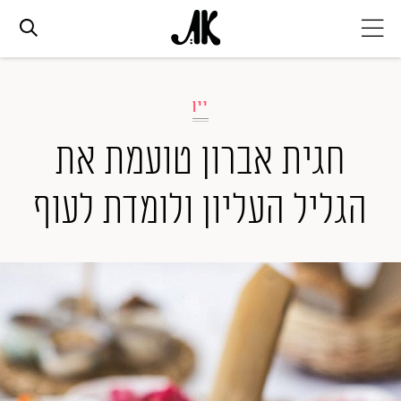
אג׳נדה
יין
אופנה
חגית אברון טועמת את
הגליל העליון ולומדת לעוף
ביוטי
סלבס
ערוצים נוספים
המגזין