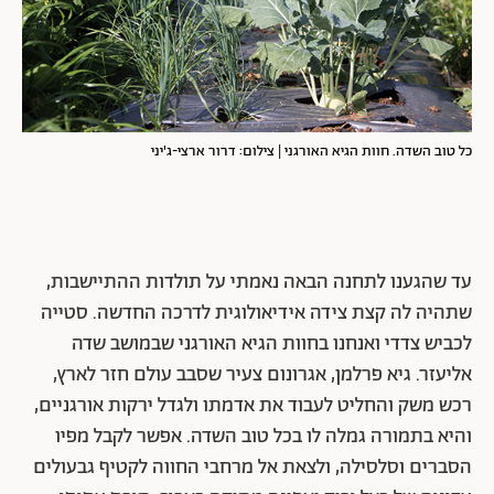
כל טוב השדה. חוות הגיא האורגני | צילום: דרור ארצי-ג'יני
עד שהגענו לתחנה הבאה נאמתי על תולדות ההתיישבות,
שתהיה לה קצת צידה אידיאולוגית לדרכה החדשה. סטייה
לכביש צדדי ואנחנו בחוות הגיא האורגני שבמושב שדה
אליעזר. גיא פרלמן, אגרונום צעיר שסבב עולם חזר לארץ,
רכש משק והחליט לעבוד את אדמתו ולגדל ירקות אורגניים,
והיא בתמורה גמלה לו בכל טוב השדה. אפשר לקבל מפיו
הסברים וסלסילה, ולצאת אל מרחבי החווה לקטיף גבעולים