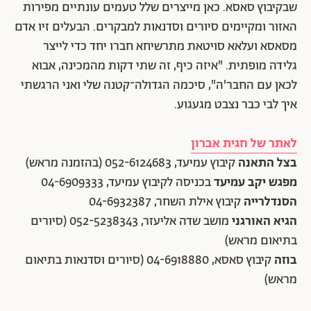
שבקיבוץ סאסא. כאן מייצרים שלל טעמים עונתיים מפירות
האזור ומקיימים סיורים וסדנאות למבקרים. הבעלים זיו אדם
מסאסא ועלאא סויטאת מתרשיחא חברו יחד כדי לייצר
גלידה מופתית. "איזה כיף, זה שתי דקות מהמכינה, אבוא
לכאן עם החבר'ה", סיכמה הגדולה־קטנה שלי ואני הרגשתי
איך לבי כבר נצבט מגעגוע.
לאתר של חגית אברון
בצל התאנה
קיבוץ עמיעד, 052-6124683 (בהזמנה מראש)
מפגש יקב עמיעד
בכניסה לקיבוץ עמיעד, 04-6909333
הסנדלרייה
קיבוץ אילת השחר, 04-6932387
הגיא האורגני
מושב שדה אליעזר, 052-5238343 (סיורים
בתיאום מראש)
בוזה
קיבוץ סאסא, 04-6918880 (סיורים וסדנאות בתיאום
מראש)