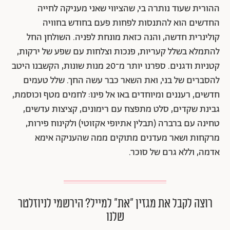
ההורית שעוד נותרה בי, שהציווי שאני מעניקה לחייה
החדשים הוא להתנסות לפחות פעם בחודש בחוויה
קולינרית חדשה, והנה כזאת מונחת לפניה. השולחן החל
להתמלא בשלל קעריות, פנכות וצלחות עם שפע של ירקות,
קטניות ודגנים. ספרנו יותר מ־20 מנות שונות, הקשבנו היטב
להסברים של בני, ואת השאר כבר עשה החך. שלל טעמים
חדשים, רעננים ומיוחדים באו אל פינו: לחמים מטף וכוסמת,
גבינת שקדים, סלט מתפצח עם רימונים, קציצות עדשים,
טחינה עם ברברה (תבלין אתיופי אקזוטי) ולקינוח פירות,
מרקחות ושאר מעדנים מתוקים ממה שהעניקה אימא
אדמה, וללא גרם של סוכר.
רוצה לקבל את מגזין ״את״ למייל? הירשמי לניוזלטר
שלנו