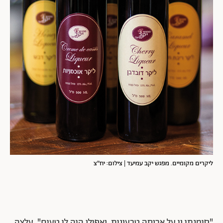
ליקרים מקומיים. מפגש יקב עמיעד | צילום: יח"צ
"סימנתי וי על ארוחה טבעונית, ואפילו היה לי טעים", עלצה