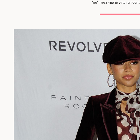
וזלטרים ומידע פרסומי מאתר ״את״