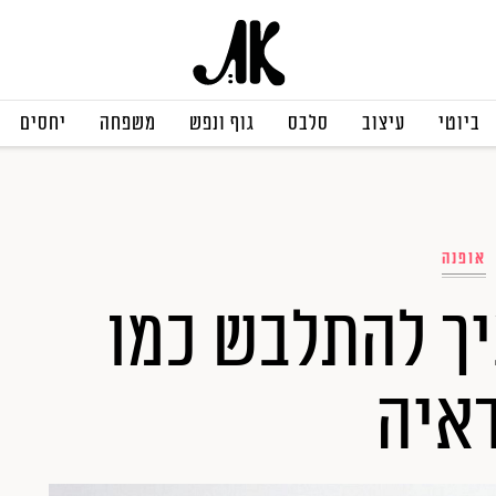
ביוטי
עיצוב
סלבס
גוף ונפש
משפחה
יחסים
אופנה
יך להתלבש כמו
דאיה