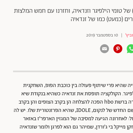
ל טומי הילפיגר וזנדאיה, וחזרנו עם חמש המלצות
רים (כמעט) כמו של זנדאיה
ביץ'
|
10 בספטמבר 2019
ה שהיא פרי שיתוף פעולה בין כוכבת הפופ, השחקנית
לפיגר. הקולקציה תופסת את זנדאיה כשהיא בנקודת שיא
בקריירה, אחרי שהסדרה "אופוריה" בכיכובה ששודרה ברשת hbo הפכה להצלחה הן בקרב הצופים והן בקרב
המבקרים, ורק בשבוע האחרון היא השיקה את הבושם החדש של לנקום, IDOLE, שהיא הפרזנטורית שלו. יש לה
Garage וזה אפילו לא הכול: לאחרונה הגיעה למסיבה של המגזין הארפר'ז באזאר
מייקל בי ג'ורדן, שמיהר גם הוא לפרגן ולומר שזנדאיה