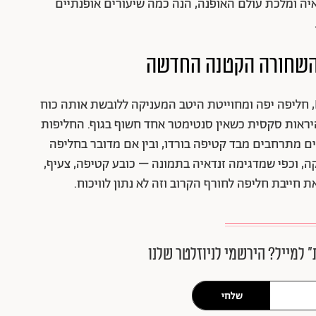
דאיה ומלכת עולם האופנה, הנה כמה שיעורים אופנתיים
 השחורה הקטנה החדשה
הקולקציה של זנדאיה וטומי עוסקת ב-Power SUIT, חליפה יפה ומחוייטת היטב המעניקה ללובשת אותה כוח
היראות סקסית כשאין סנטימטר אחד חשוף בגוף. החליפות
ים מתרחבים מבד קטיפה בורדו, ובין אם מדובר בחליפה
ה, וכפי שמדגימה זנדאיה בתמונה – כובע קטיפה, צעיף,
 חייבת חליפה לחורף הקרוב וזה לא נתון לוויכוח.
״ למייל? הירשמי לניוזלטר שלנו
שלחי