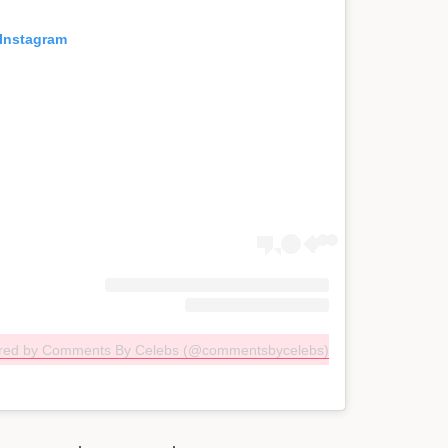
 Instagram
ared by Comments By Celebs (@commentsbycelebs)