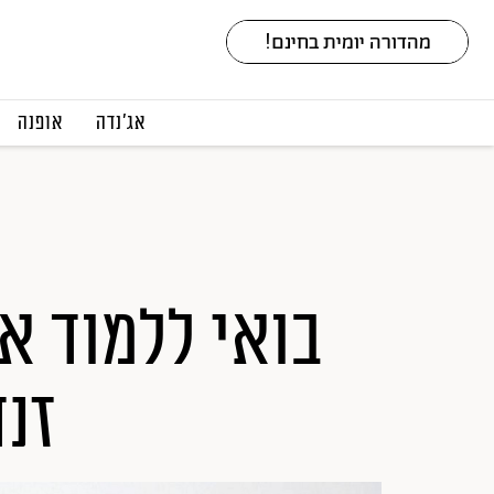
אג׳נדה
אופנה
בואי ללמוד א
זנ