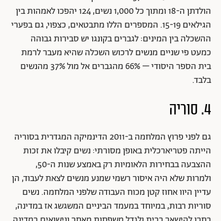
הולדתן ה-18 ומתוך כל 1,000 נשים, 124 יהפכו לאמהות בין
הגילאים 15-19. המספרים הללו מתבטאים, כצפוי, גם בפערי
ההשכלה בין המינים: לגברים בקונגו יש סבירות גבוהה
כמעט פי שניים מנשים לרכוש השכלה שהיא מעבר לרמת
בית הספר היסודי – 66% מהגברים אל מול 37% מהנשים
בלבד.
4. סוריה
גם לפני פרוץ המלחמה ב-2011 הדינמיקה המגדרית בסוריה
הייתה פטריארכלית באופן מסורתי: נשים קיבלו את זכות
ההצבעה בבחירות הלאומיות רק באמצע שנות ה-50,
ולמרות שלא היה איסור רשמי שמנע מנשים לצאת לעבוד, הן
עדיין היוו אחוז קטן מכוח העבודה שלפני המלחמה. נשים
סוריות רבות, במיוחד במעמד הביניים המשגשג אז במדינה,
בחרו להישאר בבית ולגדל משפחות מאחר ונישואים במדינה