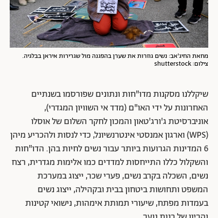
מחאת החיג'אב: נשים גוזרות את שערן בהפגנה מול שגרירות איראן בבלגיה.
צילום: shutterstock
שיקללנו מסקנות מדו"חות ונתונים שפורסמו בשנתיים
האחרונות על ידי האו"ם (מדד אי השוויון המגדרי),
אוניברסיטת ג'ורג'טאון והמכון לחקר השלום של אוסלו
(WPS) וארגון אמנסטי אינטרנשיונל, כדי לנסות ולהכריע מיהן
6 המדינות הגרועות ביותר עבור נשים לחיות בהן. הדו"חות
והשקלול כללו התייחסות למדדים כמו אלימות מגדרית, רצח
נשים, השכלה בקרב נשים, פערי שכר, ייצוג במערכת
המשפט ותחושות ביטחון בבית ובקהילה, ייצוג נשים
בעמדות מפתח, שיעורי תמותת אימהות, נישואי קטינות
והריון של בנות נוער.