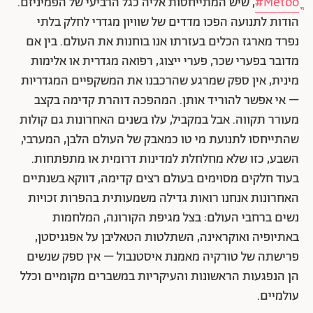
Metooֳֳ#
, שיש המתייחסות אליה כגל הרביעי של הפמיניזם.
הודות לתנועה הפכו מדדים של שוויון מגדרי לחלק בלתי
נפרד מארגז הכלים בעזרתו אנו בוחנות את העולם. בין אם
מדובר בפערי שכר, פערי ייצוג, רפואה מגדרית או אלימות
מינית, אין ספק שמרגע שהרכבנו את המשקפיים המגדריות
– אי אפשר להוריד אותן. המהפכה דוהרת קדימה בקצב
מעורר תקווה. אבל במקביל, עלו בשנים האחרונות גם קולות
שהתייחסו לתנועת מי טו כמאבק של העולם הלבן, המערבי,
השבע, כזו שלא מחלחלת למדינות דרומית או מתפתחות.
בעוד חלקים מסוימים בעולם רצים קדימה, דווקא בשנתיים
האחרונות אנחנו רואות גדילה משמעותית בהפרות זכויות
נשים ברחבי העולם: בצל מגיפת הקורונה, המלחמות
באתיופיה ואוקראינה, השתלטות הטאליבן על אפגניסטן,
פרישתה של טורקיה מאמנת איסטנבול – אין ספק שנשים
הן הנפגעות הראשונות והעיקריות במשברים מקומיים וכלל
עולמיים.