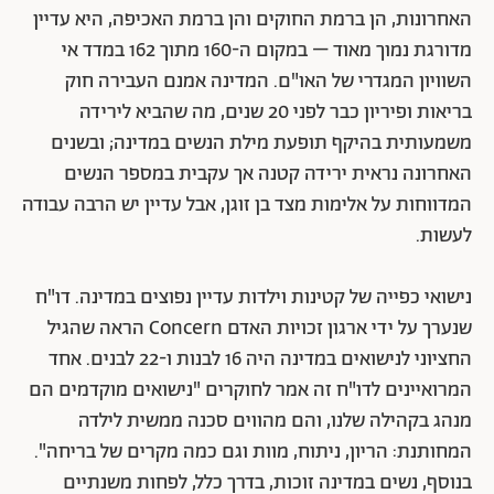
האחרונות, הן ברמת החוקים והן ברמת האכיפה, היא עדיין
מדורגת נמוך מאוד – במקום ה-160 מתוך 162 במדד אי
השוויון המגדרי של האו"ם. המדינה אמנם העבירה חוק
בריאות ופיריון כבר לפני 20 שנים, מה שהביא לירידה
משמעותית בהיקף תופעת מילת הנשים במדינה; ובשנים
האחרונה נראית ירידה קטנה אך עקבית במספר הנשים
המדווחות על אלימות מצד בן זוגן, אבל עדיין יש הרבה עבודה
לעשות.
נישואי כפייה של קטינות וילדות עדיין נפוצים במדינה. דו"ח
שנערך על ידי ארגון זכויות האדם Concern הראה שהגיל
החציוני לנישואים במדינה היה 16 לבנות ו-22 לבנים. אחד
המרואיינים לדו"ח זה אמר לחוקרים "נישואים מוקדמים הם
מנהג בקהילה שלנו, והם מהווים סכנה ממשית לילדה
המחותנת: הריון, ניתוח, מוות וגם כמה מקרים של בריחה".
בנוסף, נשים במדינה זוכות, בדרך כלל, לפחות משנתיים