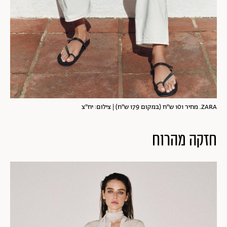
ZARA. מחיר 101 ש"ח (במקום 179 ש"ח) | צילום: יח"צ
חזקה מהרוח