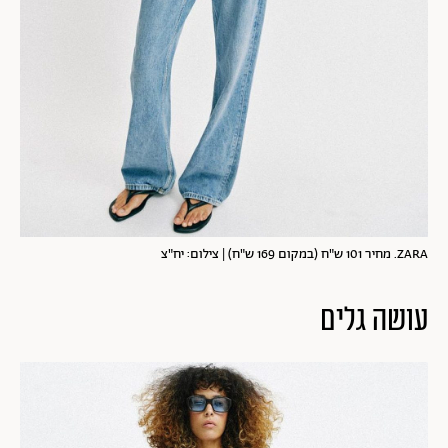
ZARA. מחיר 101 ש"ח (במקום 169 ש"ח) | צילום: יח"צ
עושה גלים