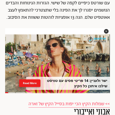
עם שורטס כיפיים לקפה של שישי. הגזרות הנינוחות והבדים
הנושמים יסגרו לך את הפינה בלי שתצטרכי להתאמץ לעצב
אאוטפיט שלם. הנה 13 אופציות לוהטות ששוות את הסיבוב.
ישר ולעניין: 14 פריטי פסים עם טוויסט
Read More
שילכו איתכן כל הקיץ
>> שמלות הקיץ הכי יפות בסייל הקיץ של זארה
אבוני ואייבורי