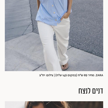
ZARA. מחיר 89 ש"ח (במקום 149 ש"ח) | צילום: יח"צ
דנים לנצח