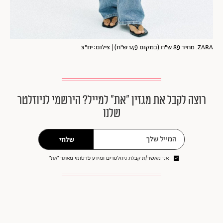
ZARA. מחיר 89 ש"ח (במקום 149 ש"ח) | צילום: יח"צ
רוצה לקבל את מגזין ״את״ למייל? הירשמי לניוזלטר
שלנו
שלחי
אני מאשר/ת קבלת ניוזלטרים ומידע פרסומי מאתר ״את״