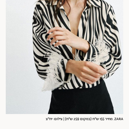
ZARA. מחיר 155 ש"ח (במקום 259 ש"ח) | צילום: יח"צ