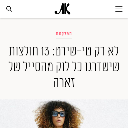
אג׳נדה
המלקטת
אופנה
לא רק טי-שירט: 13 חולצות
שישדרגו כל לוק מהסייל של
ביוטי
זארה
סלבס
ערוצים נוספים
המגזין