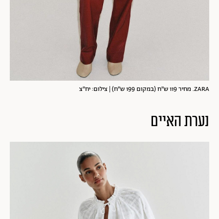
ZARA. מחיר 119 ש"ח (במקום 199 ש"ח) | צילום: יח"צ
נערת האיים