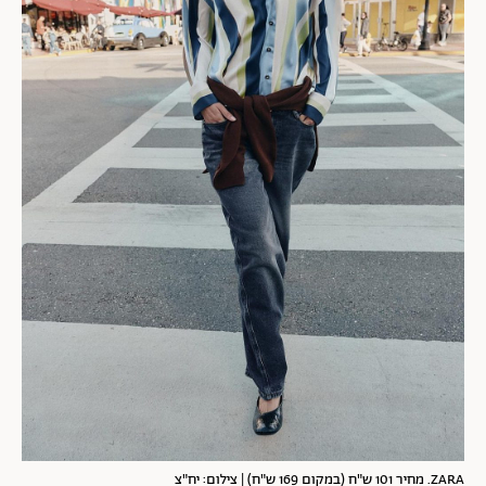
ZARA. מחיר 101 ש"ח (במקום 169 ש"ח) | צילום: יח"צ